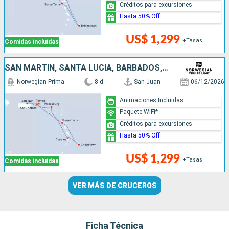
Créditos para excursiones
Hasta 50% Off
US$ 1,299
+Tasas
Comidas incluidas
SAN MARTÍN, SANTA LUCIA, BARBADOS, PUERTO RICO
Norwegian Prima
8 d
San Juan
06/12/2026
Animaciones Incluidas
Paquete WiFi*
Créditos para excursiones
Hasta 50% Off
US$ 1,299
+Tasas
Comidas incluidas
VER MÁS DE CRUCEROS
Ficha Técnica