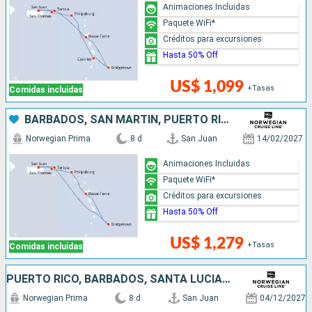
Animaciones Incluidas
Paquete WiFi*
Créditos para excursiones
Hasta 50% Off
US$ 1,099
+Tasas
Comidas incluidas
BARBADOS, SAN MARTÍN, PUERTO RICO
Norwegian Prima
8 d
San Juan
14/02/2027
Animaciones Incluidas
Paquete WiFi*
Créditos para excursiones
Hasta 50% Off
US$ 1,279
+Tasas
Comidas incluidas
PUERTO RICO, BARBADOS, SANTA LUCIA, SAN MARTÍN
Norwegian Prima
8 d
San Juan
04/12/2027