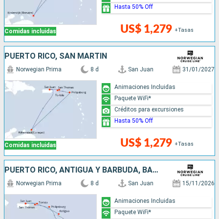
Hasta 50% Off
US$ 1,279
+Tasas
Comidas incluidas
PUERTO RICO, SAN MARTÍN
Norwegian Prima
8 d
San Juan
31/01/2027
Animaciones Incluidas
Paquete WiFi*
Créditos para excursiones
Hasta 50% Off
US$ 1,279
+Tasas
Comidas incluidas
PUERTO RICO, ANTIGUA Y BARBUDA, BARBADOS, SAN MARTÍN
Norwegian Prima
8 d
San Juan
15/11/2026
Animaciones Incluidas
Paquete WiFi*