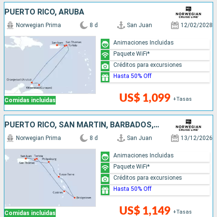
PUERTO RICO, ARUBA
Norwegian Prima
8 d
San Juan
12/02/2028
Animaciones Incluidas
Paquete WiFi*
Créditos para excursiones
Hasta 50% Off
US$ 1,099
+Tasas
Comidas incluidas
PUERTO RICO, SAN MARTÍN, BARBADOS, SANTA LUCIA
Norwegian Prima
8 d
San Juan
13/12/2026
Animaciones Incluidas
Paquete WiFi*
Créditos para excursiones
Hasta 50% Off
US$ 1,149
+Tasas
Comidas incluidas