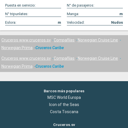
Puesta en servicio:
N° de pasajeros:
N° tripunlates:
Manga:
m
Eslora:
m
Velocidad:
Nudos
Cruceros www.cruceros.sv
Compañías
Norwegian Cruise Line
Norwegian Prima
Cruceros Caribe
Cruceros www.cruceros.sv
Compañías
Norwegian Cruise Line
Norwegian Prima
Cruceros Caribe
Barcos más populares
MSC World Europa
Icon of the Seas
Costa Toscana
Cruceros.sv