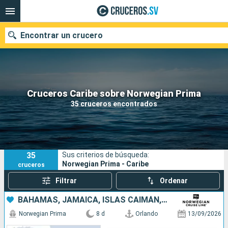
Encontrar un crucero
Nuestros destinos
Cruceros Caribe sobre Norwegian Prima
35 cruceros encontrados
Fecha de salida
Puertos
Compañías
35
Sus criterios de búsqueda:
Buscar
Norwegian Prima - Caribe
cruceros
Filtrar
Ordenar
BAHAMAS, JAMAICA, ISLAS CAIMÁN, MÉXICO, ESTADOS UNIDOS
Norwegian Prima
8 d
Orlando
13/09/2026