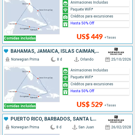
Animaciones Incluidas
Paquete WiFi*
Créditos para excursiones
Hasta 50% Off
US$ 449
+Tasas
Comidas incluidas
BAHAMAS, JAMAICA, ISLAS CAIMÁN, MÉXICO, ESTADOS UNIDOS
Norwegian Prima
8 d
Orlando
25/10/2026
Animaciones Incluidas
Paquete WiFi*
Créditos para excursiones
Hasta 50% Off
US$ 529
+Tasas
Comidas incluidas
PUERTO RICO, BARBADOS, SANTA LUCIA, SAN MARTÍN
Norwegian Prima
8 d
San Juan
26/02/2028