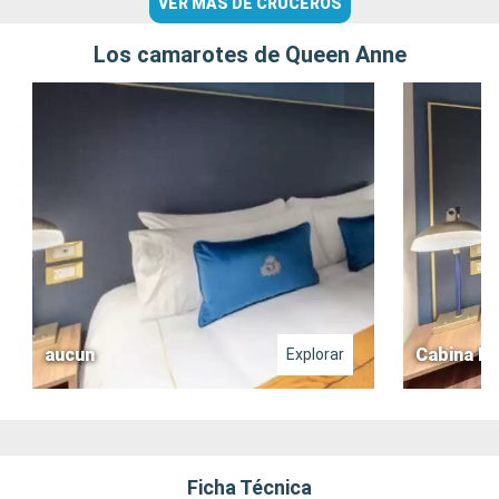
VER MÁS DE CRUCEROS
Los camarotes de Queen Anne
aucun
Cabina Bri
Explorar
Ficha Técnica