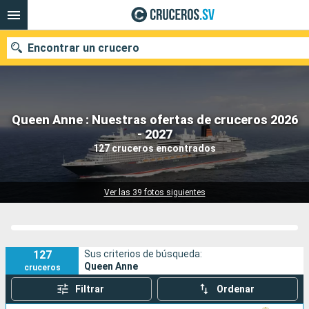
Encontrar un crucero
Queen Anne : Nuestras ofertas de cruceros 2026
Nuestros destinos
- 2027
127 cruceros encontrados
Fecha de salida
Puertos
Compañías
Ver las 39 fotos siguientes
Buscar
127
Sus criterios de búsqueda:
Queen Anne
cruceros
Filtrar
Ordenar