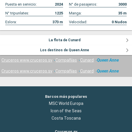
Puesta en servicio:
2024
N° de pasajeros:
3000
N° tripunlates:
1225
Manga:
35
m
Eslora:
373
m
Velocidad:
0
Nudos
La flota de Cunard
Los destinos de Queen Anne
Cruceros www.cruceros.sv
Compañías
Cunard
Queen Anne
Cruceros www.cruceros.sv
Compañías
Cunard
Queen Anne
Barcos más populares
MSC World Europa
Icon of the Seas
Costa Toscana
Cruceros.sv