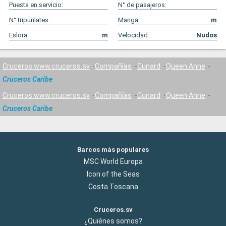
Puesta en servicio:
N° de pasajeros:
N° tripunlates:
Manga:
m
Eslora:
m
Velocidad:
Nudos
Cruceros www.cruceros.sv
Compañías
Cunard
Queen Anne
Cruceros Caribe
Cruceros www.cruceros.sv
Compañías
Cunard
Queen Anne
Cruceros Caribe
Barcos más populares
MSC World Europa
Icon of the Seas
Costa Toscana
Cruceros.sv
¿Quiénes somos?