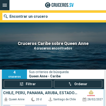
Encontrar un crucero
Nuestros destinos
Cruceros Caribe sobre Queen Anne
4 cruceros encontrados
Fecha de salida
Puertos
Compañías
4
Sus criterios de búsqueda:
Buscar
Queen Anne - Caribe
cruceros
Filtrar
Ordenar
CHILE, PERÚ, PANAMÁ, ARUBA, ESTADOS UNIDOS
Queen Anne
20 d
Santiago de Chile
28/02/2027