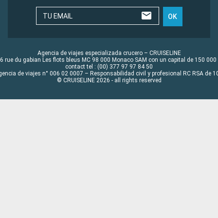
TU EMAIL
OK
Agencia de viajes especializada crucero – CRUISELINE
6 rue du gabian Les flots bleus MC 98 000 Monaco SAM con un capital de 150 000
contact tel : (00) 377 97 97 84 50
gencia de viajes n° 006 02 0007 – Responsabilidad civil y profesional RC RSA de
© CRUISELINE 2026 - all rights reserved