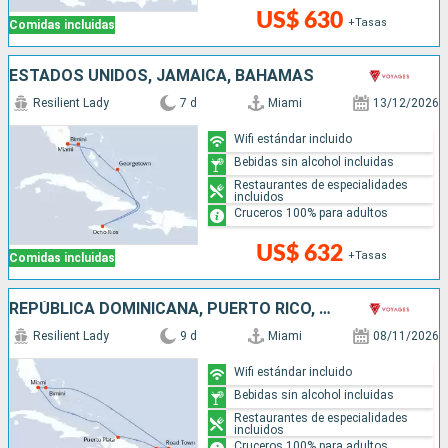
US$ 630
+Tasas
Comidas incluidas
ESTADOS UNIDOS, JAMAICA, BAHAMAS
Resilient Lady
7 d
Miami
13/12/2026
Wifi estándar incluido
Bebidas sin alcohol incluidas
Restaurantes de especialidades
incluidos
Cruceros 100% para adultos
US$ 632
+Tasas
Comidas incluidas
REPÚBLICA DOMINICANA, PUERTO RICO, BAHAMAS, ESTADOS UNIDOS
Resilient Lady
9 d
Miami
08/11/2026
Wifi estándar incluido
Bebidas sin alcohol incluidas
Restaurantes de especialidades
incluidos
Cruceros 100% para adultos