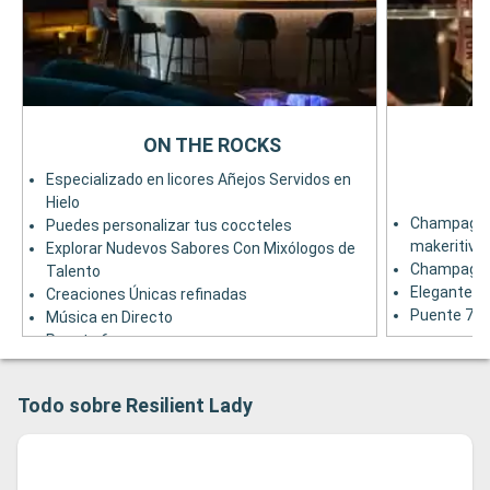
ON THE ROCKS
Especializado en licores Añejos Servidos en
Hielo
Champagne 
Puedes personalizar tus coccteles
makeritivos
Explorar Nudevos Sabores Con Mixólogos de
Champagne,
Talento
Elegante a
Creaciones Únicas refinadas
Puente 7
Música en Directo
Puente 6
Todo sobre Resilient Lady