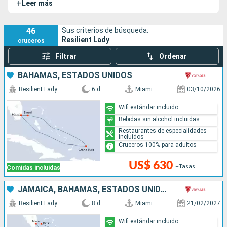
+
Leer más
un ambiente festivo con noches y eventos temáticos
espectaculares, así como una variedad de opciones
gastronómicas innovadoras.
46
Sus criterios de búsqueda:
Resilient Lady
cruceros
Filtrar
Ordenar
BAHAMAS, ESTADOS UNIDOS
Resilient Lady
6 d
Miami
03/10/2026
Wifi estándar incluido
Bebidas sin alcohol incluidas
Restaurantes de especialidades
incluidos
Cruceros 100% para adultos
US$ 630
+Tasas
Comidas incluidas
JAMAICA, BAHAMAS, ESTADOS UNIDOS
Resilient Lady
8 d
Miami
21/02/2027
Wifi estándar incluido