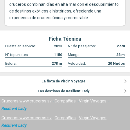
cruceros combinan días en alta mar con el descubrimiento
de destinos exóticos e históricos, ofreciendo una
experiencia de crucero única y memorable.
Ficha Técnica
Puesta en servicio:
2023
N° de pasajeros:
2770
N° tripunlates:
1150
Manga:
38
m
Eslora:
278
m
Velocidad:
20
Nudos
La flota de Virgin Voyages
Los destinos de Resilient Lady
Cruceros www.cruceros.sv
Compañías
Virgin Voyages
Resilient Lady
Cruceros www.cruceros.sv
Compañías
Virgin Voyages
Resilient Lady