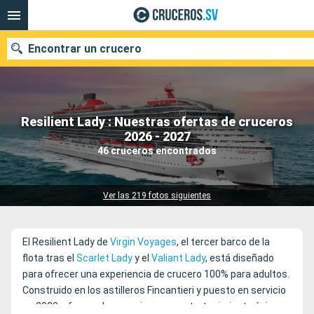
Encontrar un crucero
Resilient Lady : Nuestras ofertas de cruceros
Nuestros destinos
2026 - 2027
46 cruceros encontrados
Fecha de salida
Puertos
Compañías
Ver las 219 fotos siguientes
Buscar
El Resilient Lady de
Virgin Voyages
, el tercer barco de la
flota tras el
Scarlet Lady
y el
Valiant Lady
, está diseñado
para ofrecer una experiencia de crucero 100% para adultos.
Construido en los astilleros Fincantieri y puesto en servicio
en 2023, ofrece a los pasajeros un entretenimiento único y