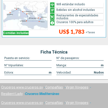
Wifi estándar incluido
Bebidas sin alcohol incluidas
Restaurantes de especialidades
incluidos
Cruceros 100% para adultos
US$ 1,783
+Tasas
Comidas incluidas
Ficha Técnica
Puesta en servicio:
N° de pasajeros:
N° tripunlates:
Manga:
m
Eslora:
m
Velocidad:
Nudos
Cruceros www.cruceros.sv
Compañías
Virgin Voyages
Resilient Lady
Cruceros Mediterráneo
Cruceros www.cruceros.sv
Compañías
Virgin Voyages