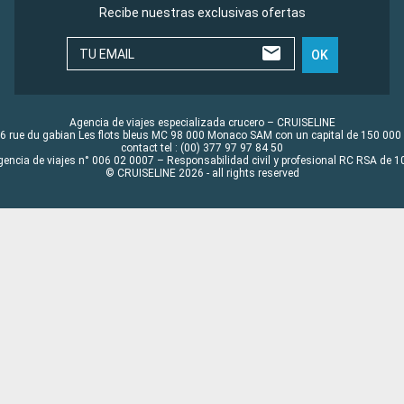
Recibe nuestras exclusivas ofertas
TU EMAIL
OK
Agencia de viajes especializada crucero – CRUISELINE
6 rue du gabian Les flots bleus MC 98 000 Monaco SAM con un capital de 150 000
contact tel : (00) 377 97 97 84 50
gencia de viajes n° 006 02 0007 – Responsabilidad civil y profesional RC RSA de
© CRUISELINE 2026 - all rights reserved