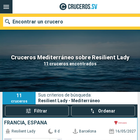
Encontrar un crucero
Nuestros destinos
Cruceros Mediterráneo sobre Resilient Lady
11 cruceros encontrados
Fecha de salida
Puertos
Compañías
11
Sus criterios de búsqueda:
Buscar
Resilient Lady - Mediterráneo
cruceros
Filtrar
Ordenar
FRANCIA, ESPAÑA
Resilient Lady
8 d
Barcelona
16/05/2027