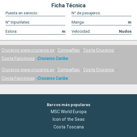
Ficha Técnica
Puesta en servicio:
N° de pasajeros:
N° tripunlates:
Manga:
m
Eslora:
m
Velocidad:
Nudos
Cruceros www.cruceros.sv
Compañías
Costa Cruceros
Costa Fascinosa
Cruceros Caribe
Cruceros www.cruceros.sv
Compañías
Costa Cruceros
Costa Fascinosa
Cruceros Caribe
Barcos más populares
MSC World Europa
Icon of the Seas
Costa Toscana