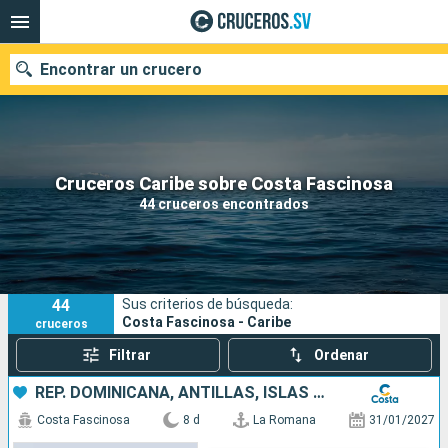
Encontrar un crucero
Nuestros destinos
Cruceros Caribe sobre Costa Fascinosa
44 cruceros encontrados
Fecha de salida
Puertos
Compañías
44
Sus criterios de búsqueda:
Buscar
Costa Fascinosa - Caribe
cruceros
Filtrar
Ordenar
REP. DOMINICANA, ANTILLAS, ISLAS VÍRGENES
Costa Fascinosa
8 d
La Romana
31/01/2027