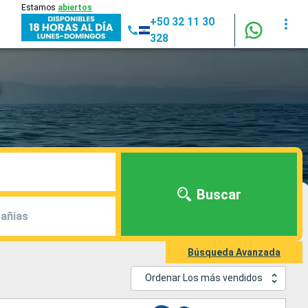
Estamos
abiertos
+50 32 11 30
328
Buscar
añías
Búsqueda Avanzada
Ordenar Los más vendidos