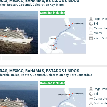
URAS, MÉXICO, BAHAMAS, ESTADOS UNIDOS
Belice, Roatan, Cozumel, Celebration Key, Miami
Comidas incluidas
Regal Pri
8 d
Camarote
Miami
20/11/20
URAS, MÉXICO, BAHAMAS, ESTADOS UNIDOS
uderdale, Belice, Roatan, Cozumel, Celebration Key, Fort Lauderdale
Comidas incluidas
Regal Pri
8 d
Camarote
Fort Laud