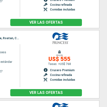
27
Cocina refinada
Comidas incluidas
VER LAS OFERTAS
Itinerario : Miami, Princess Cays, San Thomas, Saint Martin (Antilles Néerlandaises), Miami, Belice, Roatan, Cozumel, Celebration Key, Miami
ncess
desde
US$ 555
 estándar
Tasas: +US$ 768
Crucero Premium
27
Cocina refinada
Comidas incluidas
VER LAS OFERTAS