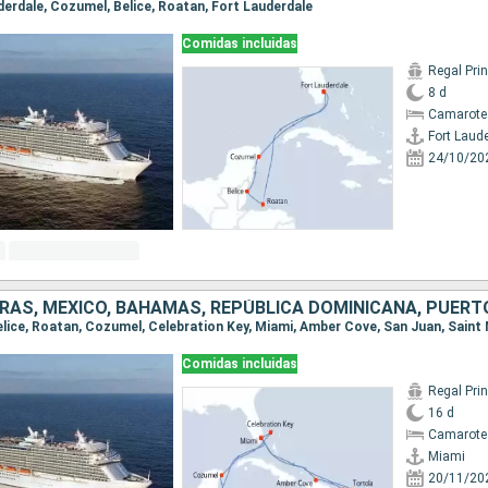
uderdale, Cozumel, Belice, Roatan, Fort Lauderdale
Comidas incluidas
Regal Pri
8 d
Camarote
Fort Laud
24/10/20
Comidas incluidas
Regal Pri
16 d
Camarote
Miami
20/11/20