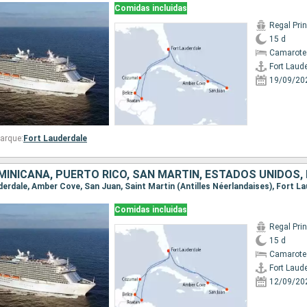
Comidas incluidas
Regal Pri
15 d
Camarote
Fort Laud
19/09/20
arque:
Fort Lauderdale
Comidas incluidas
Regal Pri
15 d
Camarote
Fort Laud
12/09/20