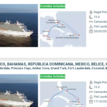
Comidas incluidas
Regal Pri
15 d
Camarote
Fort Laud
20/03/20
OS, BAHAMAS, REPÚBLICA DOMINICANA, MÉXICO, BELICE,
Comidas incluidas
Regal Pri
15 d
Camarote
Fort Laud
17/10/20