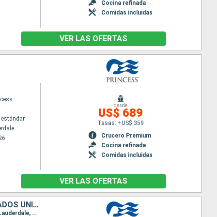
Cocina refinada
Comidas incluidas
VER LAS OFERTAS
ncess
desde
US$ 689
 estándar
Tasas: +US$ 359
erdale
Crucero Premium
26
Cocina refinada
Comidas incluidas
VER LAS OFERTAS
PUERTO RICO, SAN MARTÍN, BELICE, HONDURAS, MÉXICO, BAHAMAS, ESTADOS UNIDOS
Itinerario : Fort Lauderdale, Princess Cays, San Juan, Saint Martin (Antilles Néerlandaises), Fort Lauderdale, Belice, Roatan, Cozumel, Celebration Key, Fort Lauderdale