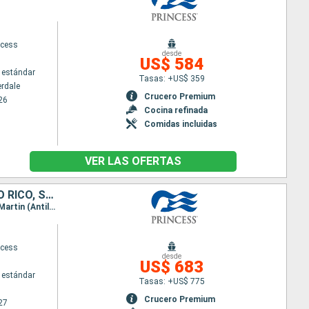
ncess
desde
US$ 584
 estándar
Tasas: +US$ 359
erdale
Crucero Premium
26
Cocina refinada
Comidas incluidas
VER LAS OFERTAS
BELICE, HONDURAS, MÉXICO, BAHAMAS, REPÚBLICA DOMINICANA, PUERTO RICO, SAN MARTÍN, ESTADOS UNIDOS
Itinerario : Miami, Belice, Roatan, Cozumel, Celebration Key, Miami, Amber Cove, San Juan, Saint Martin (Antilles Néerlandaises), Tortola, Miami
ncess
desde
US$ 683
 estándar
Tasas: +US$ 775
Crucero Premium
27