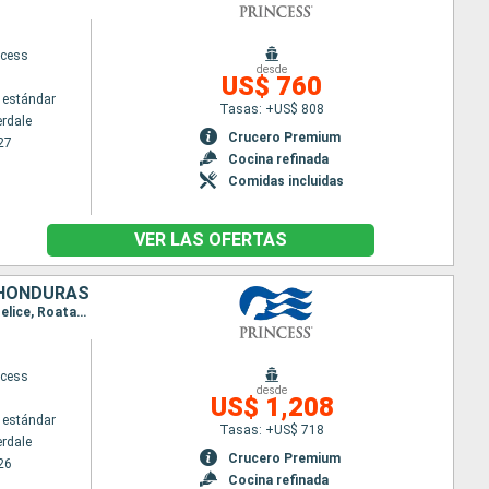
ncess
desde
US$ 760
 estándar
Tasas: +US$ 808
erdale
Crucero Premium
27
Cocina refinada
Comidas incluidas
VER LAS OFERTAS
 HONDURAS
Itinerario : Fort Lauderdale, Princess Cays, Amber Cove, Grand Turk, Fort Lauderdale, Cozumel, Belice, Roatan, Fort Lauderdale
ncess
desde
US$ 1,208
 estándar
Tasas: +US$ 718
erdale
Crucero Premium
26
Cocina refinada