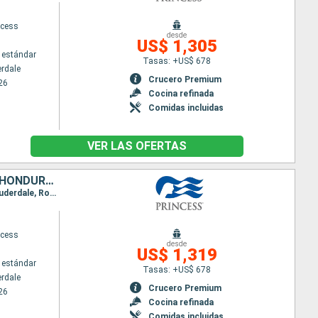
ncess
desde
US$ 1,305
 estándar
Tasas: +US$ 678
erdale
Crucero Premium
26
Cocina refinada
Comidas incluidas
VER LAS OFERTAS
REPÚBLICA DOMINICANA, PUERTO RICO, SAN MARTÍN, ESTADOS UNIDOS, HONDURAS, BELICE, MÉXICO
Itinerario : Fort Lauderdale, Amber Cove, San Juan, Saint Martin (Antilles Néerlandaises), Fort Lauderdale, Roatan, Belice, Cozumel, Fort Lauderdale
ncess
desde
US$ 1,319
 estándar
Tasas: +US$ 678
erdale
Crucero Premium
26
Cocina refinada
Comidas incluidas