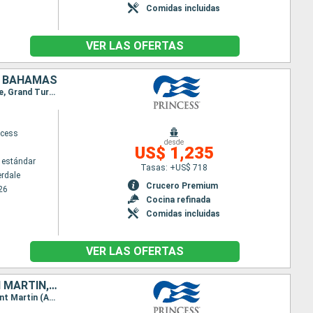
Comidas incluidas
VER LAS OFERTAS
, BAHAMAS
Itinerario : Fort Lauderdale, Roatan, Belice, Cozumel, Fort Lauderdale, Princess Cays, Amber Cove, Grand Turk, Nassau, Fort Lauderdale
ncess
desde
US$ 1,235
 estándar
Tasas: +US$ 718
erdale
Crucero Premium
26
Cocina refinada
Comidas incluidas
VER LAS OFERTAS
HONDURAS, BELICE, MÉXICO, REPÚBLICA DOMINICANA, PUERTO RICO, SAN MARTÍN, ESTADOS UNIDOS
Itinerario : Fort Lauderdale, Roatan, Belice, Cozumel, Fort Lauderdale, Amber Cove, San Juan, Saint Martin (Antilles Néerlandaises), Fort Lauderdale