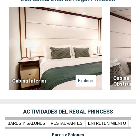
Cabina co
Cabina Interior
Explorar
Obstruid
ACTIVIDADES DEL REGAL PRINCESS
BARES Y SALONES
RESTAURANTES
ENTRETENIMIENTO
N
Bares y Salones