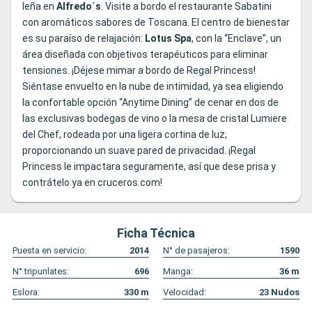
leña en
Alfredo´s
. Visite a bordo el restaurante Sabatini
con aromáticos sabores de Toscana. El centro de bienestar
es su paraíso de relajación:
Lotus Spa
, con la “Enclave”, un
área diseñada con objetivos terapéuticos para eliminar
tensiones. ¡Déjese mimar a bordo de Regal Princess!
Siéntase envuelto en la nube de intimidad, ya sea eligiendo
la confortable opción “Anytime Dining” de cenar en dos de
las exclusivas bodegas de vino o la mesa de cristal Lumiere
del Chef, rodeada por una ligera cortina de luz,
proporcionando un suave pared de privacidad. ¡Regal
Princess le impactara seguramente, así que dese prisa y
contrátelo ya en cruceros.com!
Ficha Técnica
Puesta en servicio:
2014
N° de pasajeros:
1590
N° tripunlates:
696
Manga:
36
m
Eslora:
330
m
Velocidad:
23
Nudos