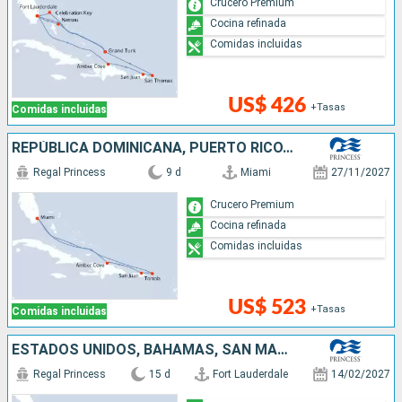
Crucero Premium
Cocina refinada
Comidas incluidas
US$ 426
+Tasas
Comidas incluidas
REPÚBLICA DOMINICANA, PUERTO RICO, SAN MARTÍN, ESTADOS UNIDOS
Regal Princess
9 d
Miami
27/11/2027
Crucero Premium
Cocina refinada
Comidas incluidas
US$ 523
+Tasas
Comidas incluidas
ESTADOS UNIDOS, BAHAMAS, SAN MARTÍN, PUERTO RICO, REPÚBLICA DOMINICANA
Regal Princess
15 d
Fort Lauderdale
14/02/2027