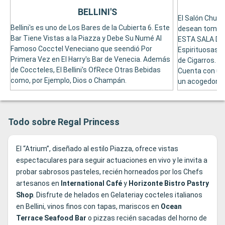
BELLINI'S
El Salón Church
Bellini's es uno de Los Bares de la Cubierta 6. Este
desean tomar 
Bar Tiene Vistas a la Piazza y Debe Su Numé Al
ESTA SALA DE
Famoso Cocctel Veneciano que seendió Por
Espirituosas 
Primera Vez en El Harry's Bar de Venecia. Además
de Cigarros. Si
de Coccteles, El Bellini's OfRece Otras Bebidas
Cuenta con un
como, por Ejemplo, Dios o Champán.
un acogedor ta
Todo sobre Regal Princess
El “Atrium”, diseñado al estilo Piazza, ofrece vistas
espectaculares para seguir actuaciones en vivo y le invita a
probar sabrosos pasteles, recién horneados por los Chefs
artesanos en
International Café
y
Horizonte Bistro Pastry
Shop
. Disfrute de helados en Gelateriay cocteles italianos
en Bellini, vinos finos con tapas, mariscos en
Ocean
Terrace Seafood Bar
o pizzas recién sacadas del horno de