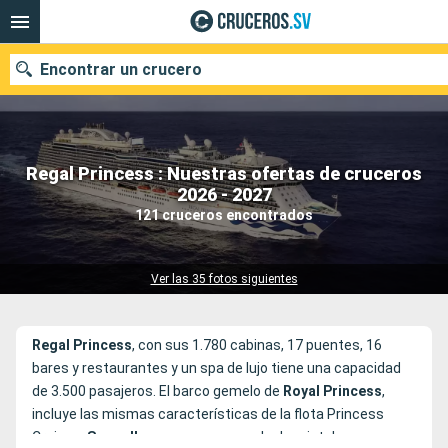
Encontrar un crucero
Regal Princess : Nuestras ofertas de cruceros
Nuestros destinos
2026 - 2027
121 cruceros encontrados
Fecha de salida
Puertos
Compañías
Ver las 35 fotos siguientes
Buscar
Regal Princess
, con sus 1.780 cabinas, 17 puentes, 16
bares y restaurantes y un spa de lujo tiene una capacidad
de 3.500 pasajeros. El barco gemelo de
Royal Princess
,
incluye las mismas características de la flota Princess
Cruises:
Seawalk
, un paseo con suelo de cristal que