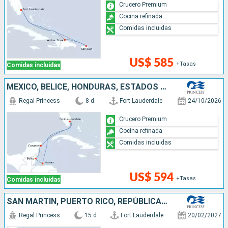
Crucero Premium
Cocina refinada
Comidas incluidas
US$ 585
+Tasas
Comidas incluidas
MÉXICO, BELICE, HONDURAS, ESTADOS UNIDOS
Regal Princess
8 d
Fort Lauderdale
24/10/2026
Crucero Premium
Cocina refinada
Comidas incluidas
US$ 594
+Tasas
Comidas incluidas
SAN MARTÍN, PUERTO RICO, REPÚBLICA DOMINICANA, ESTADOS UNIDOS, BAHAMAS
Regal Princess
15 d
Fort Lauderdale
20/02/2027