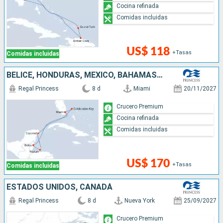
Recorra a pie: coloridos litorales, puertos históricos y
Cocina refinada
cascos antiguos. Al atardecer goce del “
Sanctuary
” de
Comidas incluidas
Regal Princess y de la intimidad de un romántico jardín
secreto. Un toque de lujo adicional lo constituyen las
cabañas VIP
privadas del “Sanctuary” con sus delicados
US$ 118
+Tasas
Comidas incluidas
detalles como: propias pantallas planas, cómodos sofás y
cestas de picnic con botellas de vino o de champagne.
BELICE, HONDURAS, MÉXICO, BAHAMAS, ESTADOS UNIDOS
Regal Princess
8 d
Miami
20/11/2027
La exclusiva experiencia del bienestar al bordo
Crucero Premium
Cocina refinada
Comidas incluidas
US$ 170
+Tasas
Comidas incluidas
ESTADOS UNIDOS, CANADÁ
Regal Princess
8 d
Nueva York
25/09/2027
Crucero Premium