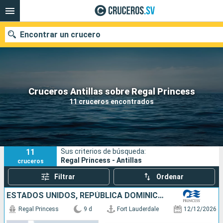
Encontrar un crucero
Nuestros destinos
Cruceros Antillas sobre Regal Princess
11 cruceros encontrados
Fecha de salida
Puertos
Compañías
11
Sus criterios de búsqueda:
Buscar
Regal Princess - Antillas
cruceros
Filtrar
Ordenar
ESTADOS UNIDOS, REPÚBLICA DOMINICANA, ARUBA
Regal Princess
9 d
Fort Lauderdale
12/12/2026