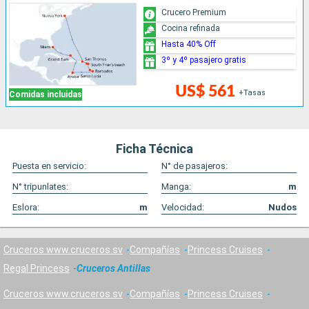
Crucero Premium
Cocina refinada
Hasta 40% Off
3º y 4º pasajero gratis
US$ 561
+Tasas
Comidas incluidas
Ficha Técnica
Puesta en servicio:
N° de pasajeros:
N° tripunlates:
Manga:
m
Eslora:
m
Velocidad:
Nudos
Cruceros www.cruceros.sv
Compañías
Princess Cruises
Regal Princess
Cruceros Antillas
Cruceros www.cruceros.sv
Compañías
Princess Cruises