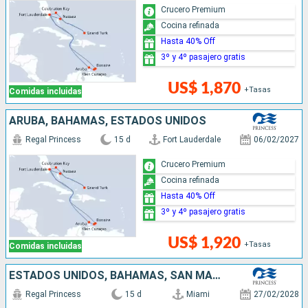
Crucero Premium
Cocina refinada
Hasta 40% Off
3º y 4º pasajero gratis
US$ 1,870
+Tasas
Comidas incluidas
ARUBA, BAHAMAS, ESTADOS UNIDOS
Regal Princess
15 d
Fort Lauderdale
06/02/2027
Crucero Premium
Cocina refinada
Hasta 40% Off
3º y 4º pasajero gratis
US$ 1,920
+Tasas
Comidas incluidas
ESTADOS UNIDOS, BAHAMAS, SAN MARTÍN, REINO UNIDO, ISLAS CAIMÁN, MÉXICO
Regal Princess
15 d
Miami
27/02/2028