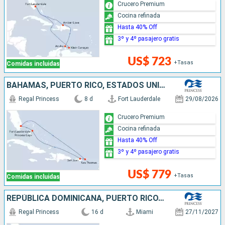
Crucero Premium
Cocina refinada
Hasta 40% Off
3º y 4º pasajero gratis
US$ 723
+Tasas
Comidas incluidas
BAHAMAS, PUERTO RICO, ESTADOS UNIDOS
Regal Princess
8 d
Fort Lauderdale
29/08/2026
Crucero Premium
Cocina refinada
Hasta 40% Off
3º y 4º pasajero gratis
US$ 779
+Tasas
Comidas incluidas
REPÚBLICA DOMINICANA, PUERTO RICO, SAN MARTÍN, BAHAMAS, ESTADOS UNIDOS
Regal Princess
16 d
Miami
27/11/2027