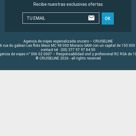
Recibe nuestras exclusivas ofertas
TU EMAIL
OK
Agencia de viajes especializada crucero – CRUISELINE
6 rue du gabian Les flots bleus MC 98 000 Monaco SAM con un capital de 150 000
contact tel : (00) 377 97 97 84 50
gencia de viajes n° 006 02 0007 – Responsabilidad civil y profesional RC RSA de
© CRUISELINE 2026 - all rights reserved