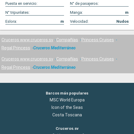
Puesta en servicio:
N° de pasajeros:
N° tripunlates:
Manga:
m
Eslora:
m
Velocidad:
Nudos
Cruceros www.cruceros.sv
Compañías
Princess Cruises
Regal Princess
Cruceros Mediterráneo
Cruceros www.cruceros.sv
Compañías
Princess Cruises
Regal Princess
Cruceros Mediterráneo
Barcos más populares
MSC World Europa
Icon of the Seas
Costa Toscana
Cruceros.sv