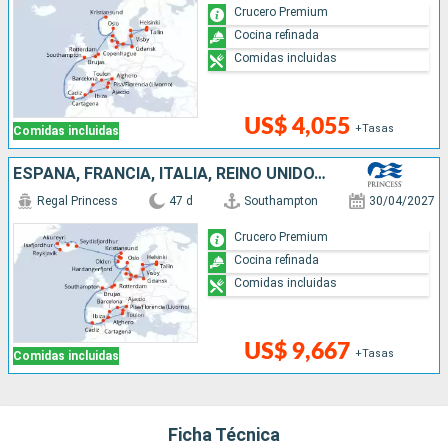
Crucero Premium
Cocina refinada
Comidas incluidas
US$ 4,055
+Tasas
Comidas incluidas
ESPAÑA, FRANCIA, ITALIA, REINO UNIDO, BÉLGICA, PAISES BAJOS, NORUEGA, ALEMANIA, DINAMARCA, FINLANDIA, ESTONIA, SUECIA, POLONIA, ISLANDIA
Regal Princess
47 d
Southampton
30/04/2027
Crucero Premium
Cocina refinada
Comidas incluidas
US$ 9,667
+Tasas
Comidas incluidas
Ficha Técnica