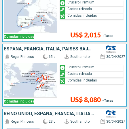
Crucero Premium
Cocina refinada
Comidas incluidas
US$ 2,015
+Tasas
Comidas incluidas
ESPAÑA, FRANCIA, ITALIA, PAISES BAJOS, NORUEGA, ALEMANIA, FINLANDIA, ESTONIA, SUECIA, POLONIA, DINAMARCA, ISLANDIA, REINO UNIDO, BÉLGICA, CANADÁ, IRLANDA
Regal Princess
65 d
Southampton
30/04/2027
Crucero Premium
Cocina refinada
Comidas incluidas
US$ 8,080
+Tasas
Comidas incluidas
REINO UNIDO, ESPAÑA, FRANCIA, ITALIA, BÉLGICA, PAISES BAJOS, NORUEGA, DINAMARCA
Regal Princess
23 d
Southampton
30/04/2027