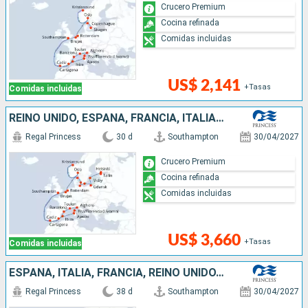
Crucero Premium
Cocina refinada
Comidas incluidas
US$ 2,141
+Tasas
Comidas incluidas
REINO UNIDO, ESPAÑA, FRANCIA, ITALIA, BÉLGICA, PAISES BAJOS, NORUEGA, DINAMARCA, ALEMANIA, POLONIA, SUECIA, ESTONIA, FINLANDIA
Regal Princess
30 d
Southampton
30/04/2027
Crucero Premium
Cocina refinada
Comidas incluidas
US$ 3,660
+Tasas
Comidas incluidas
ESPAÑA, ITALIA, FRANCIA, REINO UNIDO, BÉLGICA, PAISES BAJOS, NORUEGA, ALEMANIA, DINAMARCA, ESTONIA, FINLANDIA, SUECIA, POLONIA
Regal Princess
38 d
Southampton
30/04/2027