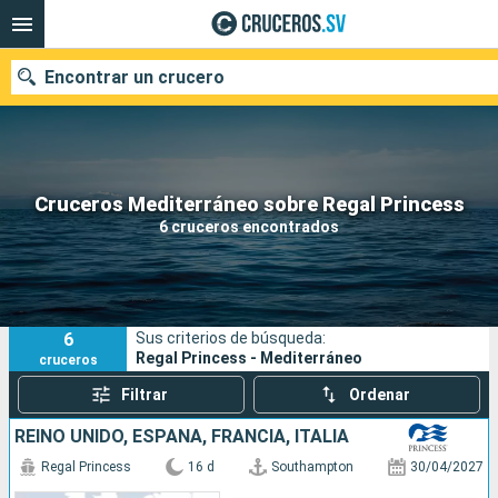
Encontrar un crucero
Nuestros destinos
Cruceros Mediterráneo sobre Regal Princess
6 cruceros encontrados
Fecha de salida
Puertos
Compañías
6
Sus criterios de búsqueda:
Buscar
Regal Princess - Mediterráneo
cruceros
Filtrar
Ordenar
REINO UNIDO, ESPAÑA, FRANCIA, ITALIA
Regal Princess
16 d
Southampton
30/04/2027