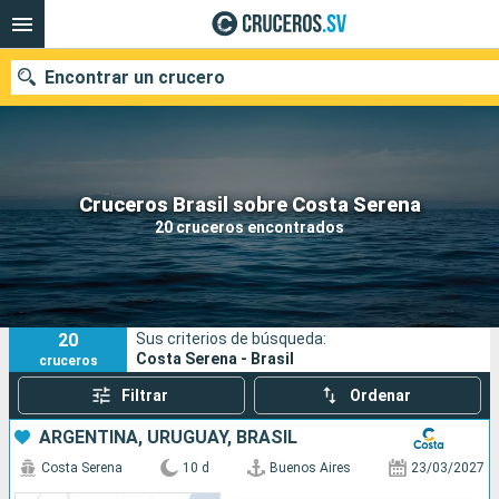
Encontrar un crucero
Nuestros destinos
Cruceros Brasil sobre Costa Serena
20 cruceros encontrados
Fecha de salida
Puertos
Compañías
20
Sus criterios de búsqueda:
Buscar
Costa Serena - Brasil
cruceros
Filtrar
Ordenar
ARGENTINA, URUGUAY, BRASIL
Costa Serena
10 d
Buenos Aires
23/03/2027