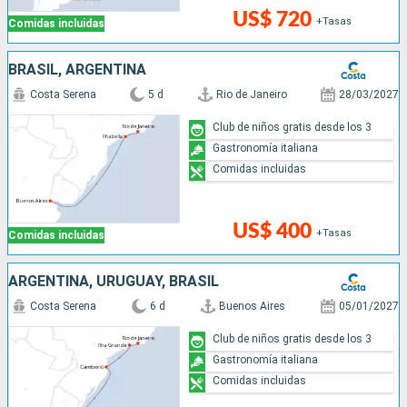
US$ 720
+Tasas
Comidas incluidas
BRASIL, ARGENTINA
Costa Serena
5 d
Rio de Janeiro
28/03/2027
Club de niños gratis desde los 3
Gastronomía italiana
Comidas incluidas
US$ 400
+Tasas
Comidas incluidas
ARGENTINA, URUGUAY, BRASIL
Costa Serena
6 d
Buenos Aires
05/01/2027
Club de niños gratis desde los 3
Gastronomía italiana
Comidas incluidas