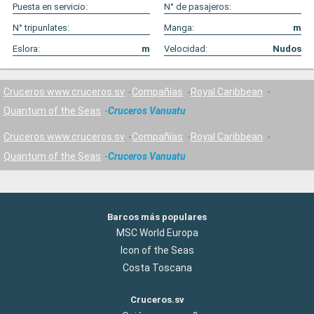
Puesta en servicio:
N° de pasajeros:
N° tripunlates:
Manga:
m
Eslora:
m
Velocidad:
Nudos
Cruceros www.cruceros.sv
Compañías
Royal Caribbean
Quantum of the Seas
Cruceros Vanuatu
Cruceros www.cruceros.sv
Compañías
Royal Caribbean
Quantum of the Seas
Cruceros Vanuatu
Barcos más populares
MSC World Europa
Icon of the Seas
Costa Toscana
Cruceros.sv