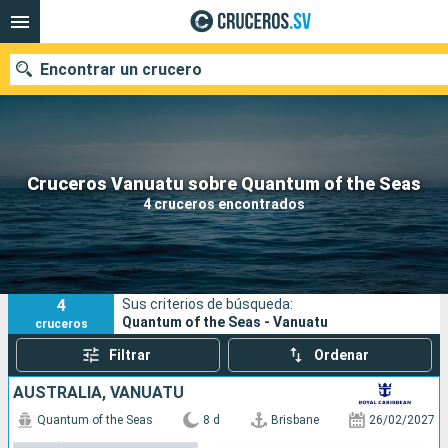
Encontrar un crucero
Nuestros destinos
Cruceros Vanuatu sobre Quantum of the Seas
4 cruceros encontrados
Fecha de salida
Puertos
Compañías
4
Sus criterios de búsqueda:
Buscar
Quantum of the Seas - Vanuatu
cruceros
Filtrar
Ordenar
AUSTRALIA, VANUATU
Quantum of the Seas
8 d
Brisbane
26/02/2027