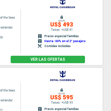
f the Seas
desde
US$ 493
 estándar
Tasas: +US$ 81
Precio especial familias
28
Hasta -60% en el 2° pasajero
Comidas incluidas
VER LAS OFERTAS
f the Seas
desde
US$ 595
 estándar
Tasas: +US$ 93
Precio especial familias
27