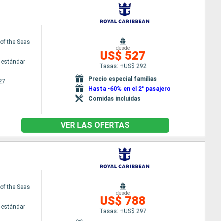
f the Seas
desde
US$ 527
 estándar
Tasas: +US$ 292
Precio especial familias
27
Hasta -60% en el 2° pasajero
Comidas incluidas
VER LAS OFERTAS
f the Seas
desde
US$ 788
 estándar
Tasas: +US$ 297