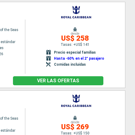
f the Seas
desde
US$ 258
 estándar
Tasas: +US$ 141
es
Precio especial familias
26
Hasta -60% en el 2° pasajero
Comidas incluidas
VER LAS OFERTAS
f the Seas
desde
US$ 269
 estándar
Tasas: +US$ 150