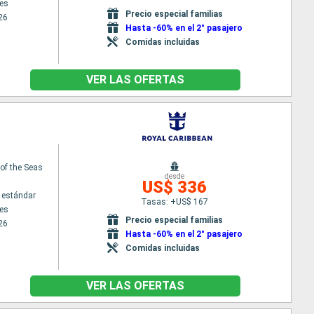
es
Precio especial familias
26
Hasta -60% en el 2° pasajero
Comidas incluidas
VER LAS OFERTAS
f the Seas
desde
US$ 336
 estándar
Tasas: +US$ 167
es
Precio especial familias
26
Hasta -60% en el 2° pasajero
Comidas incluidas
VER LAS OFERTAS