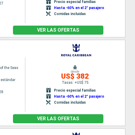
Precio especial familias
27
Hasta -60% en el 2° pasajero
Comidas incluidas
VER LAS OFERTAS
f the Seas
desde
US$ 382
 estándar
Tasas: +US$ 75
Precio especial familias
28
Hasta -60% en el 2° pasajero
Comidas incluidas
VER LAS OFERTAS