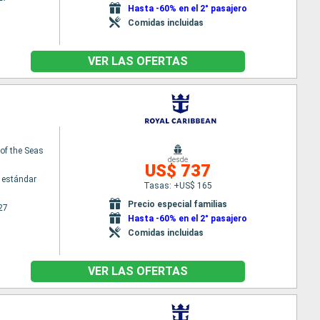
Hasta -60% en el 2° pasajero
Comidas incluidas
VER LAS OFERTAS
f the Seas
desde
US$ 737
 estándar
Tasas: +US$ 165
Precio especial familias
27
Hasta -60% en el 2° pasajero
Comidas incluidas
VER LAS OFERTAS