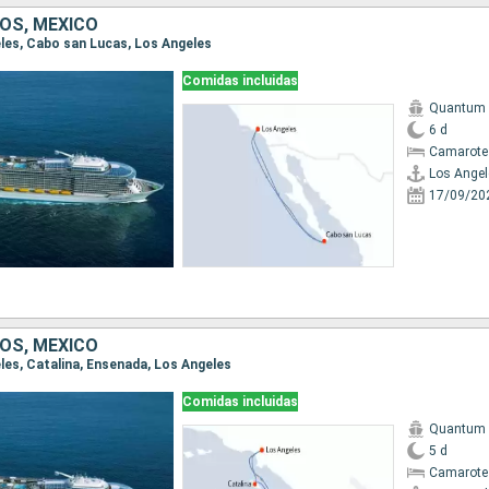
OS, MÉXICO
geles, Cabo san Lucas, Los Angeles
Comidas incluidas
Quantum o
6 d
Camarote
Los Angel
17/09/20
OS, MÉXICO
eles, Catalina, Ensenada, Los Angeles
Comidas incluidas
Quantum o
5 d
Camarote