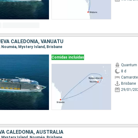
UEVA CALEDONIA, VANUATU
e, Nouméa, Mystery Island, Brisbane
Comidas incluidas
Quantum o
8 d
Camarote
Brisbane
29/01/20
VA CALEDONIA, AUSTRALIA
e, Mystery Island, Nouméa, Brisbane