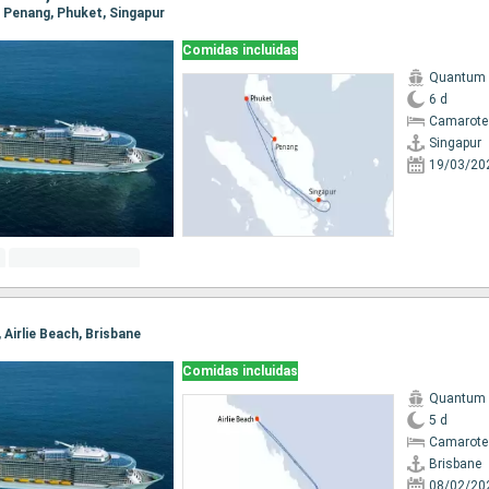
r, Penang, Phuket, Singapur
Comidas incluidas
Quantum o
6 d
Camarote
Singapur
19/03/20
, Airlie Beach, Brisbane
Comidas incluidas
Quantum o
5 d
Camarote
Brisbane
08/02/20