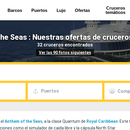
Cruceros
Barcos
Puertos
Lujo
Ofertas
temáticos
he Seas : Nuestras ofertas de crucero
32 cruceros encontrados
Ver las 90 fotos siguientes
Puertos
Comp
 el
Anthem of the Seas
, a la clase Quantum de
Royal Caribbean
. Este
iones como el simulador de caída libre y la cápsula North Star.