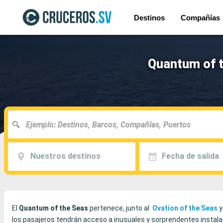
Destinos
Compañías
Quantum of t
Nuestros destinos
Fecha de salida
El
Quantum of the Seas
pertenece, junto al
Ovation of the Seas
y
los pasajeros tendrán acceso a inusuales y sorprendentes instalac