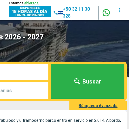
Estamos
abiertos
+50 32 11 30
328
s 2026 - 2027
Buscar
añías
Búsqueda Avanzada
 fabuloso y ultramoderno barco entró en servicio en 2.014. A bordo,