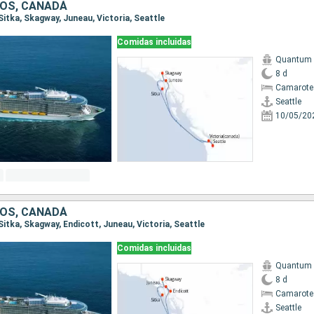
OS, CANADÁ
, Sitka, Skagway, Juneau, Victoria, Seattle
Comidas incluidas
Quantum o
8 d
Camarote
Seattle
10/05/20
OS, CANADÁ
, Sitka, Skagway, Endicott, Juneau, Victoria, Seattle
Comidas incluidas
Quantum o
8 d
Camarote
Seattle