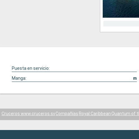
Puesta en servicio:
Manga:
m
Cruceros www.cruceros.sv
Compañías
Royal Caribbean
Quantum of t