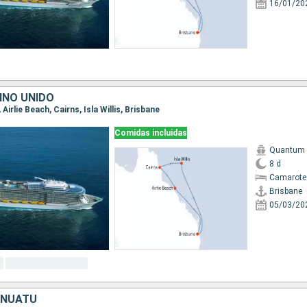
16/01/20
INO UNIDO
 Airlie Beach, Cairns, Isla Willis, Brisbane
Comidas incluidas
Quantum o
8 d
Camarote
Brisbane
05/03/20
ANUATU