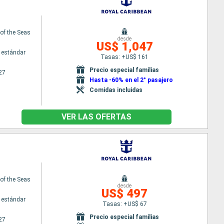
f the Seas
desde
US$ 1,047
 estándar
Tasas: +US$ 161
Precio especial familias
27
Hasta -60% en el 2° pasajero
Comidas incluidas
VER LAS OFERTAS
f the Seas
desde
US$ 497
 estándar
Tasas: +US$ 67
Precio especial familias
27