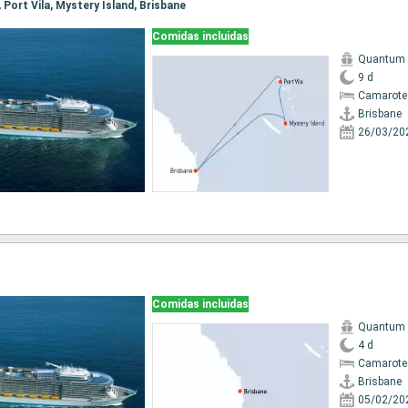
, Port Vila, Mystery Island, Brisbane
Comidas incluidas
Quantum o
9 d
Camarote
Brisbane
26/03/20
Comidas incluidas
Quantum o
4 d
Camarote
Brisbane
05/02/20