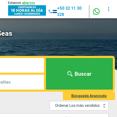
Estamos
abiertos
+50 32 11 30
328
Seas
Buscar
añías
Búsqueda Avanzada
Ordenar Los más vendidos