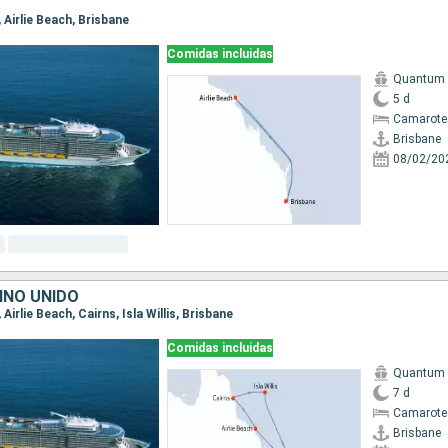
, Airlie Beach, Brisbane
Comidas incluidas
Quantum o
5 d
Camarote
Brisbane
08/02/20
INO UNIDO
 Airlie Beach, Cairns, Isla Willis, Brisbane
Comidas incluidas
Quantum o
7 d
Camarote
Brisbane