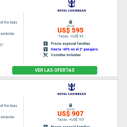
f the Seas
desde
US$ 595
 estándar
Tasas: +US$ 93
Precio especial familias
27
Hasta -60% en el 2° pasajero
Comidas incluidas
VER LAS OFERTAS
f the Seas
desde
US$ 907
 estándar
Tasas: +US$ 107
Precio especial familias