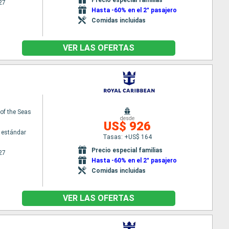
27
Hasta -60% en el 2° pasajero
Comidas incluidas
VER LAS OFERTAS
f the Seas
desde
US$ 926
 estándar
Tasas: +US$ 164
Precio especial familias
27
Hasta -60% en el 2° pasajero
Comidas incluidas
VER LAS OFERTAS