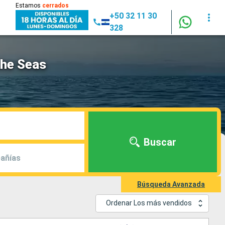
Estamos
cerrados
+50 32 11 30
328
the Seas
Buscar
añías
Búsqueda Avanzada
Ordenar Los más vendidos