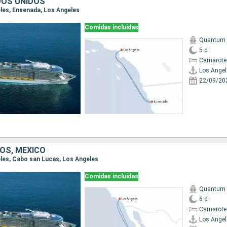
DOS UNIDOS
eles, Ensenada, Los Angeles
Comidas incluidas
Quantum o
5 d
Camarote
Los Angel
22/09/20
OS, MÉXICO
geles, Cabo san Lucas, Los Angeles
Comidas incluidas
Quantum o
6 d
Camarote
Los Angel