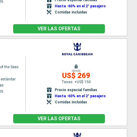
26
Hasta -60% en el 2° pasajero
Comidas incluidas
VER LAS OFERTAS
f the Seas
desde
US$ 269
 estándar
Tasas: +US$ 150
es
Precio especial familias
26
Hasta -60% en el 2° pasajero
Comidas incluidas
VER LAS OFERTAS