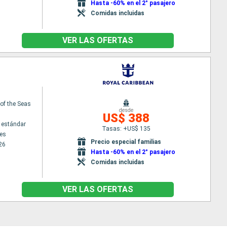
Hasta -60% en el 2° pasajero
Comidas incluidas
VER LAS OFERTAS
f the Seas
desde
US$ 388
 estándar
Tasas: +US$ 135
es
Precio especial familias
26
Hasta -60% en el 2° pasajero
Comidas incluidas
VER LAS OFERTAS