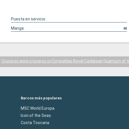
Puesta en servicio:
Manga:
m
Cruceros www.cruceros.sv
Compañías
Royal Caribbean
Quantum of t
Barcos más populares
MSC World Europa
Icon of the Seas
Costa Toscana