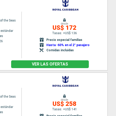
f the Seas
desde
US$ 172
 estándar
Tasas: +US$ 136
es
Precio especial familias
26
Hasta -60% en el 2° pasajero
Comidas incluidas
VER LAS OFERTAS
f the Seas
desde
US$ 258
 estándar
Tasas: +US$ 141
es
Precio especial familias