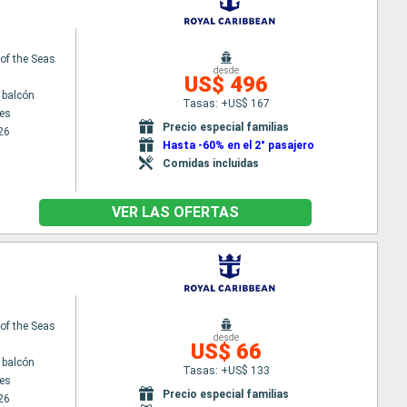
f the Seas
desde
US$ 496
 balcón
Tasas: +US$ 167
es
Precio especial familias
26
Hasta -60% en el 2° pasajero
Comidas incluidas
VER LAS OFERTAS
f the Seas
desde
US$ 66
 balcón
Tasas: +US$ 133
es
Precio especial familias
26