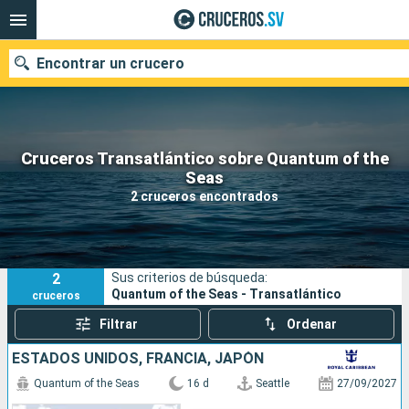
Encontrar un crucero
Cruceros Transatlántico sobre Quantum of the
Nuestros destinos
Seas
2 cruceros encontrados
Fecha de salida
Puertos
Compañías
2
Sus criterios de búsqueda:
Buscar
Quantum of the Seas - Transatlántico
cruceros
Filtrar
Ordenar
ESTADOS UNIDOS, FRANCIA, JAPÓN
Quantum of the Seas
16 d
Seattle
27/09/2027