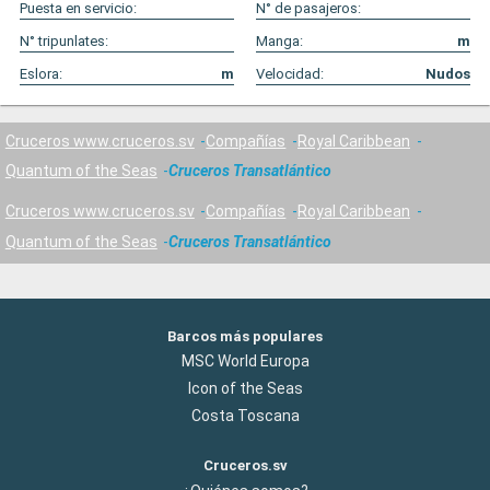
Puesta en servicio:
N° de pasajeros:
N° tripunlates:
Manga:
m
Eslora:
m
Velocidad:
Nudos
Cruceros www.cruceros.sv
Compañías
Royal Caribbean
Quantum of the Seas
Cruceros Transatlántico
Cruceros www.cruceros.sv
Compañías
Royal Caribbean
Quantum of the Seas
Cruceros Transatlántico
Barcos más populares
MSC World Europa
Icon of the Seas
Costa Toscana
Cruceros.sv