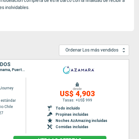
remodelación completa de este barco con la finalidad de recibir a
s inolvidables.
Ordenar Los más vendidos
IDOS
Itinerario : San antonio Chile, Coquimbo, Iquique, Arica, Pisco, Callao, Fuerte amador, Canal de Panama, Puerto Limon, San Andrés Island, Cozumel, Miami
Journey
desde
US$ 4,903
Tasas: +US$ 999
 estándar
io Chile
Todo incluido
27
Propinas incluidas
Noches AzAmazing incluidas
Comidas incluidas