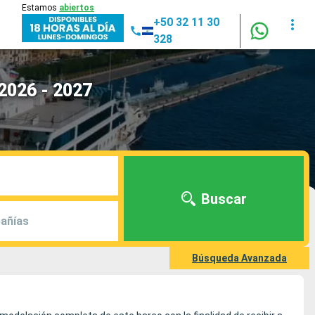
Estamos
abiertos
+50 32 11 30
328
2026 - 2027
Buscar
añías
Búsqueda Avanzada