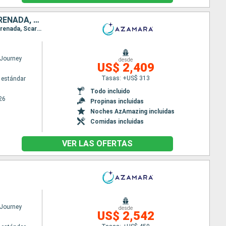
PUERTO RICO, ANTIGUA Y BARBUDA, SAN VINCENT Y LAS GRANADINAS, GRENADA, TRINIDAD Y TOBAGO, BARBADOS, SANTA LUCIA, DOMINICA, SAN MARTÍN
Itinerario : San Juan, Virgin Gorda, Antigua, Saint-Pierre (Martinique), Port Elisabeth st vincent, Grenada, Scarborough, Bridgetown, Castries, Roseau, Basseterre (St Kitts), Charlestown, Philipsburg, Road Town, San Juan
Journey
desde
US$ 2,409
Tasas: +US$ 313
 estándar
Todo incluido
26
Propinas incluidas
Noches AzAmazing incluidas
Comidas incluidas
VER LAS OFERTAS
Journey
desde
US$ 2,542