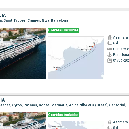
CIA
na, Saint Tropez, Cannes, Niza, Barcelona
Comidas incluidas
Azamara 
6 d
Camarote
Barcelona
01/06/20
IA
o Atenas, Syros, Patmos, Rodas, Marmaris, Agios Nikolaus (Crete), Santoríni, E
Comidas incluidas
Azamara 
8 d