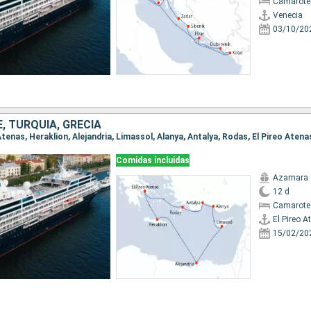
Camarote
Venecia
03/10/20
E, TURQUÍA, GRECIA
o Atenas, Heraklion, Alejandria, Limassol, Alanya, Antalya, Rodas, El Pireo Atena
Comidas incluidas
Azamara 
12 d
Camarote
El Pireo A
15/02/20