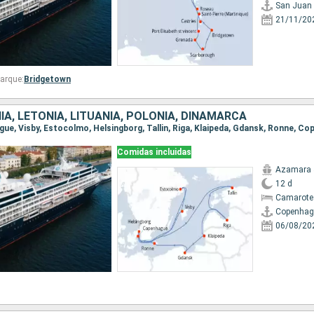
San Juan
21/11/20
arque:
Bridgetown
IA, LETONIA, LITUANIA, POLONIA, DINAMARCA
ague, Visby, Estocolmo, Helsingborg, Tallin, Riga, Klaipeda, Gdansk, Ronne, C
Comidas incluidas
Azamara 
12 d
Camarote
Copenhag
06/08/20