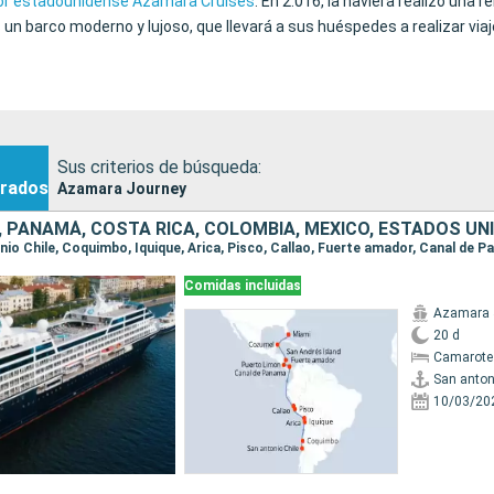
r estadounidense Azamara Cruises
. En 2.016, la naviera realizó una 
n barco moderno y lujoso, que llevará a sus huéspedes a realizar viaje
Sus criterios de búsqueda:
rados
Azamara Journey
Ú, PANAMÁ, COSTA RICA, COLOMBIA, MÉXICO, ESTADOS UN
Comidas incluidas
Azamara 
20 d
Camarote
San anton
10/03/20