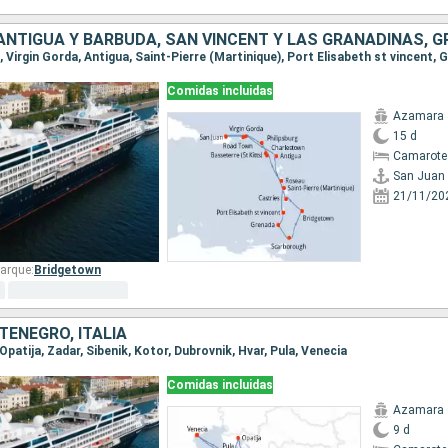
Comidas incluidas
Azamara 
15 d
Camarote
San Juan
21/11/20
arque:
Bridgetown
TENEGRO, ITALIA
 Opatija, Zadar, Sibenik, Kotor, Dubrovnik, Hvar, Pula, Venecia
Comidas incluidas
Azamara 
9 d