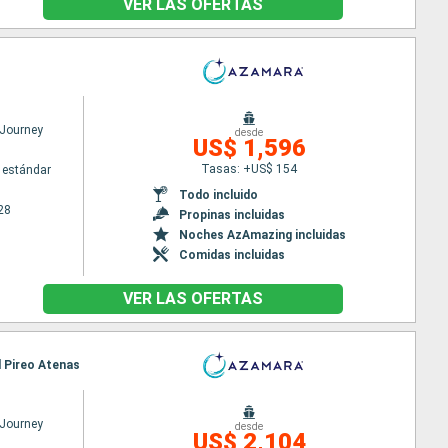
VER LAS OFERTAS
Journey
desde
US$ 1,596
Tasas: +US$ 154
 estándar
Todo incluido
28
Propinas incluidas
Noches AzAmazing incluidas
Comidas incluidas
VER LAS OFERTAS
l Pireo Atenas
Journey
desde
US$ 2,104