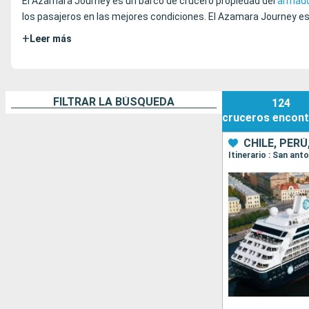
El Azamara Journey es un barco de crucero propiedad del
armado
los pasajeros en las mejores condiciones. El Azamara Journey es u
+
Leer más
FILTRAR LA BÚSQUEDA
124
cruceros
encont
CHILE, PER