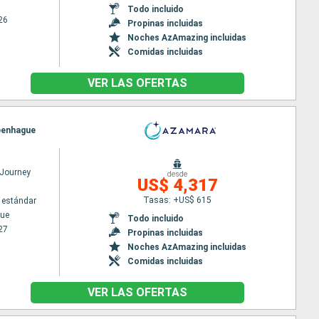
Todo incluido
26
Propinas incluidas
Noches AzAmazing incluidas
Comidas incluidas
VER LAS OFERTAS
openhague
Journey
desde
US$ 4,317
Tasas: +US$ 615
 estándar
ue
Todo incluido
27
Propinas incluidas
Noches AzAmazing incluidas
Comidas incluidas
VER LAS OFERTAS