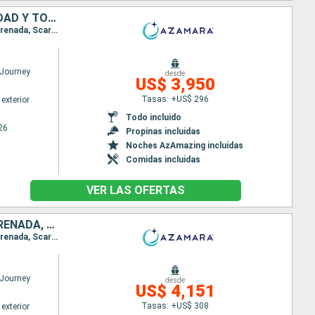
ANTIGUA Y BARBUDA, SAN VINCENT Y LAS GRANADINAS, GRENADA, TRINIDAD Y TOBAGO, BARBADOS, SANTA LUCIA, DOMINICA, SAN MARTÍN, PUERTO RICO
Itinerario : San Juan, Virgin Gorda, Antigua, Saint-Pierre (Martinique), Port Elisabeth st vincent, Grenada, Scarborough, Bridgetown, Castries, Roseau, Basseterre (St Kitts), Charlestown, Philipsburg, San Juan
Journey
desde
US$ 3,950
Tasas: +US$ 296
exterior
Todo incluido
26
Propinas incluidas
Noches AzAmazing incluidas
Comidas incluidas
VER LAS OFERTAS
PUERTO RICO, ANTIGUA Y BARBUDA, SAN VINCENT Y LAS GRANADINAS, GRENADA, TRINIDAD Y TOBAGO, BARBADOS, SANTA LUCIA, DOMINICA, SAN MARTÍN, FRANCIA
Itinerario : San Juan, Virgin Gorda, Antigua, Saint-Pierre (Martinique), Port Elisabeth st vincent, Grenada, Scarborough, Bridgetown, Castries, Roseau, Basseterre (St Kitts), Charlestown, Philipsburg, Gustavia, San Juan
Journey
desde
US$ 4,151
Tasas: +US$ 308
exterior