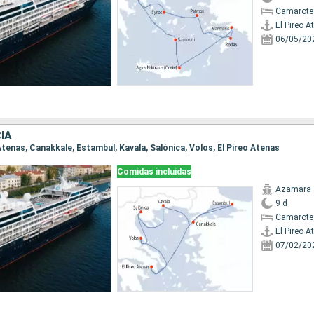
Camarote
El Pireo A
06/05/20
IA
o Atenas, Canakkale, Estambul, Kavala, Salónica, Volos, El Pireo Atenas
Comidas incluidas
Azamara 
9 d
Camarote
El Pireo A
07/02/20