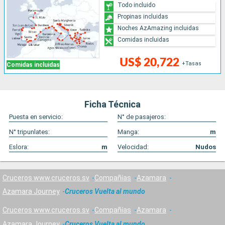
Todo incluido
Propinas incluidas
Noches AzAmazing incluidas
Comidas incluidas
US$ 20,722
+Tasas
Comidas incluidas
Ficha Técnica
Puesta en servicio:
N° de pasajeros:
N° tripunlates:
Manga:
m
Eslora:
m
Velocidad:
Nudos
Cruceros www.cruceros.sv
Compañías
Azamara
Azamara Journey
Cruceros Vuelta al mundo
Cruceros www.cruceros.sv
Compañías
Azamara
Azamara Journey
Cruceros Vuelta al mundo