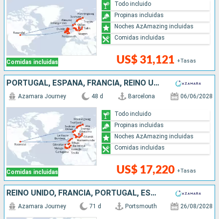
Todo incluido
Propinas incluidas
Noches AzAmazing incluidas
Comidas incluidas
US$ 31,121
+Tasas
Comidas incluidas
PORTUGAL, ESPAÑA, FRANCIA, REINO UNIDO, PAISES BAJOS, NORUEGA, DINAMARCA, ALEMANIA, POLONIA, LITUANIA, LETONIA, ESTONIA, SUECIA
Azamara Journey
48 d
Barcelona
06/06/2028
Todo incluido
Propinas incluidas
Noches AzAmazing incluidas
Comidas incluidas
US$ 17,220
+Tasas
Comidas incluidas
REINO UNIDO, FRANCIA, PORTUGAL, ESPAÑA, MONACO, ITALIA, MONTENEGRO, ESLOVENIA, CROACIA, TURQUÍA, GRECIA
Azamara Journey
71 d
Portsmouth
26/08/2028