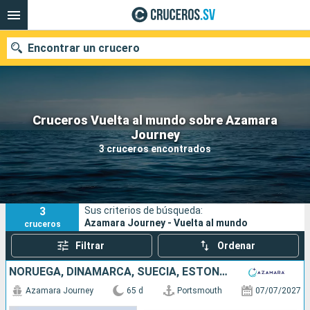
Encontrar un crucero
Cruceros Vuelta al mundo sobre Azamara
Nuestros destinos
Journey
3 cruceros encontrados
Fecha de salida
Puertos
Compañías
3
Sus criterios de búsqueda:
Buscar
Azamara Journey - Vuelta al mundo
cruceros
Filtrar
Ordenar
NORUEGA, DINAMARCA, SUECIA, ESTONIA, LETONIA, LITUANIA, POLONIA, IRLANDA, REINO UNIDO
Azamara Journey
65 d
Portsmouth
07/07/2027