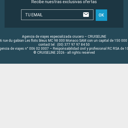
Recibe nuestras exclusivas ofertas
TU EMAIL
OK
Agencia de viajes especializada crucero – CRUISELINE
6 rue du gabian Les flots bleus MC 98 000 Monaco SAM con un capital de 150 000
contact tel : (00) 377 97 97 84 50
gencia de viajes n° 006 02 0007 – Responsabilidad civil y profesional RC RSA de
© CRUISELINE 2026 - all rights reserved