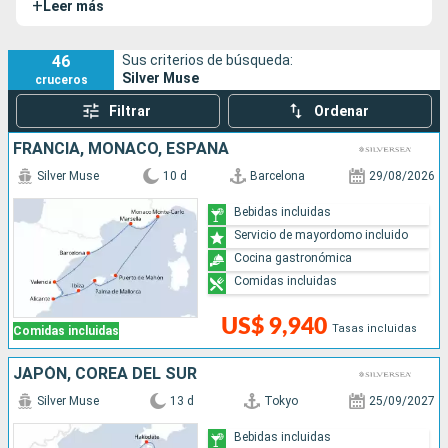
+
Leer más
Silver Moon.
46
Sus criterios de búsqueda:
Silver Muse
cruceros
Filtrar
Ordenar
FRANCIA, MONACO, ESPAÑA
Silver Muse
10 d
Barcelona
29/08/2026
Bebidas incluidas
Servicio de mayordomo incluido
Cocina gastronómica
Comidas incluidas
US$ 9,940
Tasas incluidas
Comidas incluidas
JAPÓN, COREA DEL SUR
Silver Muse
13 d
Tokyo
25/09/2027
Bebidas incluidas