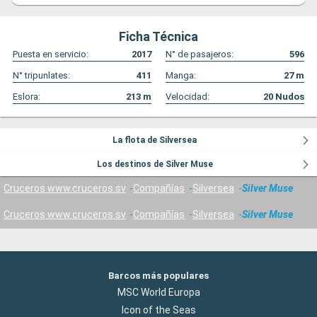
Ficha Técnica
Puesta en servicio:
2017
N° de pasajeros:
596
N° tripunlates:
411
Manga:
27
m
Eslora:
213
m
Velocidad:
20
Nudos
La flota de Silversea
Los destinos de Silver Muse
Cruceros www.cruceros.sv
Compañías
Silversea
Silver Muse
Cruceros www.cruceros.sv
Compañías
Silversea
Silver Muse
Barcos más populares
MSC World Europa
Icon of the Seas