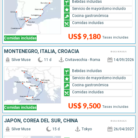
Bebidas incluidas
Servicio de mayordomo incluido
Cocina gastronómica
Comidas incluidas
US$ 9,180
Tasas incluidas
Comidas incluidas
MONTENEGRO, ITALIA, CROACIA
Silver Muse
11 d
Civitavecchia - Roma
14/09/2026
Bebidas incluidas
Servicio de mayordomo incluido
Cocina gastronómica
Comidas incluidas
US$ 9,500
Tasas incluidas
Comidas incluidas
JAPÓN, COREA DEL SUR, CHINA
Silver Muse
15 d
Tokyo
26/04/2027