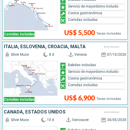
Servicio de mayordomo incluido
Cocina gastronómica
Comidas incluidas
US$ 5,500
Tasas incluidas
Comidas incluidas
ITALIA, ESLOVENIA, CROACIA, MALTA
Silver Muse
8 d
Venecia
07/10/2026
Bebidas incluidas
Servicio de mayordomo incluido
Cocina gastronómica
Comidas incluidas
US$ 6,900
Tasas incluidas
Comidas incluidas
CANADÁ, ESTADOS UNIDOS
Silver Muse
10 d
Vancouver
30/05/2028