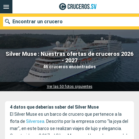
Encontrar un crucero
Silver Muse : Nuestras ofertas de cruceros 2026
Nuestros destinos
- 2027
46 cruceros encontrados
Fecha de salida
Puertos
Compañías
Ver las 50 fotos siguientes
Buscar
4 datos que deberías saber del Silver Muse
El Silver Muse es un barco de crucero que pertenece a la
flota de
Silversea
. Descrito por la empresa como "la joya del
mar", en este barco se realizan viajes de lujo y elegancia.
Construido en 2.017, el Silver Muse es el barco hermano del