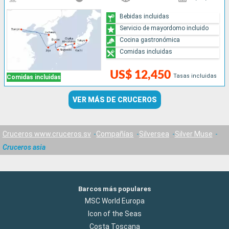
Bebidas incluidas
Servicio de mayordomo incluido
Cocina gastronómica
Comidas incluidas
US$ 12,450
Tasas incluidas
Comidas incluidas
VER MÁS DE CRUCEROS
Cruceros www.cruceros.sv
Compañías
Silversea
Silver Muse
Cruceros asia
Barcos más populares
MSC World Europa
Icon of the Seas
Costa Toscana