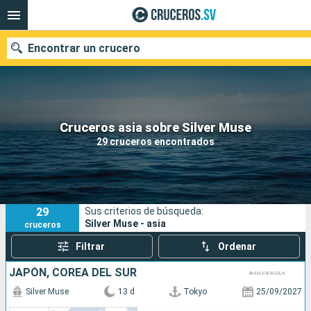
Encontrar un crucero
Nuestros destinos
Cruceros asia sobre Silver Muse
29 cruceros encontrados
Fecha de salida
Puertos
Compañías
29
Sus criterios de búsqueda:
Buscar
Silver Muse - asia
cruceros
Filtrar
Ordenar
JAPÓN, COREA DEL SUR
Silver Muse
13 d
Tokyo
25/09/2027