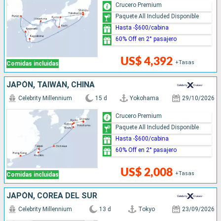
Crucero Premium
Paquete All Included Disponible
Hasta -$600/cabina
60% Off en 2° pasajero
US$ 4,392
+Tasas
Comidas incluidas
JAPÓN, TAIWÁN, CHINA
Celebrity Millennium
15 d
Yokohama
29/10/2026
Crucero Premium
Paquete All Included Disponible
Hasta -$600/cabina
60% Off en 2° pasajero
US$ 2,008
+Tasas
Comidas incluidas
JAPÓN, COREA DEL SUR
Celebrity Millennium
13 d
Tokyo
23/09/2026