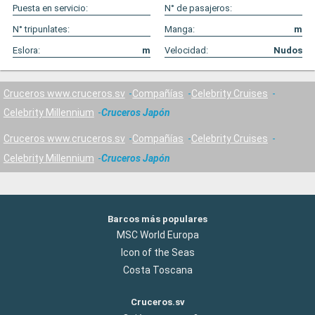
Puesta en servicio:
N° de pasajeros:
N° tripunlates:
Manga:
m
Eslora:
m
Velocidad:
Nudos
Cruceros www.cruceros.sv
Compañías
Celebrity Cruises
Celebrity Millennium
Cruceros Japón
Cruceros www.cruceros.sv
Compañías
Celebrity Cruises
Celebrity Millennium
Cruceros Japón
Barcos más populares
MSC World Europa
Icon of the Seas
Costa Toscana
Cruceros.sv