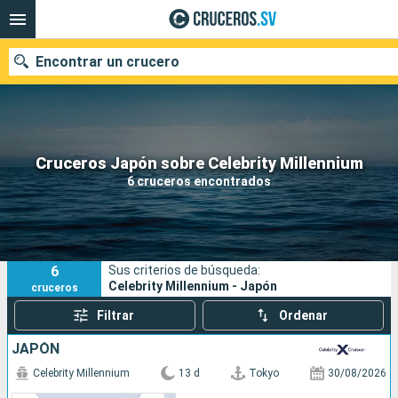
Encontrar un crucero
Nuestros destinos
Cruceros Japón sobre Celebrity Millennium
6 cruceros encontrados
Fecha de salida
Puertos
Compañías
6
Sus criterios de búsqueda:
Buscar
Celebrity Millennium - Japón
cruceros
Filtrar
Ordenar
JAPÓN
Celebrity Millennium
13 d
Tokyo
30/08/2026