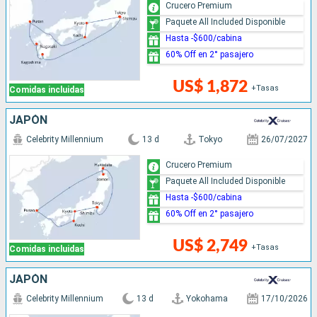
Crucero Premium
Paquete All Included Disponible
Hasta -$600/cabina
60% Off en 2° pasajero
US$ 1,872
+Tasas
Comidas incluidas
JAPÓN
Celebrity Millennium
13 d
Tokyo
26/07/2027
Crucero Premium
Paquete All Included Disponible
Hasta -$600/cabina
60% Off en 2° pasajero
US$ 2,749
+Tasas
Comidas incluidas
JAPÓN
Celebrity Millennium
13 d
Yokohama
17/10/2026