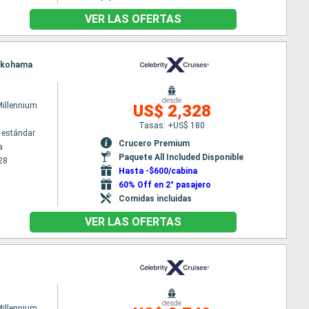
VER LAS OFERTAS
Yokohama
desde
Millennium
US$ 2,328
Tasas: +US$ 180
 estándar
Crucero Premium
a
Paquete All Included Disponible
28
Hasta -$600/cabina
60% Off en 2° pasajero
Comidas incluidas
VER LAS OFERTAS
desde
Millennium