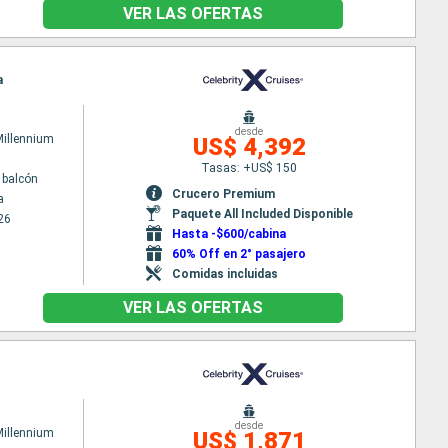
VER LAS OFERTAS
a
desde
Millennium
US$ 4,392
Tasas: +US$ 150
 balcón
Crucero Premium
a
Paquete All Included Disponible
26
Hasta -$600/cabina
60% Off en 2° pasajero
Comidas incluidas
VER LAS OFERTAS
desde
Millennium
US$ 1,871