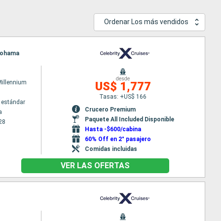
Ordenar Los más vendidos
okohama
desde
Millennium
US$ 1,777
Tasas: +US$ 166
 estándar
Crucero Premium
a
Paquete All Included Disponible
28
Hasta -$600/cabina
60% Off en 2° pasajero
Comidas incluidas
VER LAS OFERTAS