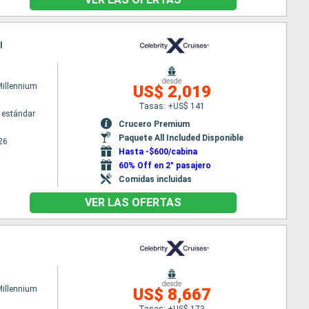
l
desde
Millennium
US$ 2,019
Tasas: +US$ 141
 estándar
Crucero Premium
Paquete All Included Disponible
26
Hasta -$600/cabina
60% Off en 2° pasajero
Comidas incluidas
VER LAS OFERTAS
desde
Millennium
US$ 8,667
Tasas: +US$ 173