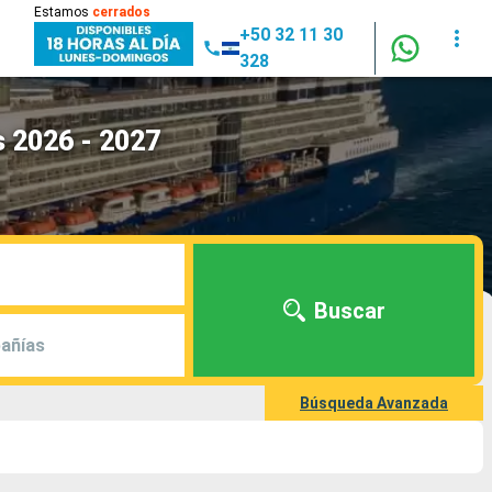
Estamos
cerrados
+50 32 11 30
328
s 2026 - 2027
Buscar
añías
Búsqueda Avanzada