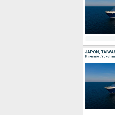
JAPÓN, TAIWÁN
Itinerario : Yokoha