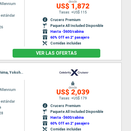
desde
Millennium
US$ 1,872
Tasas: +US$ 115
 estándar
Crucero Premium
Paquete All Included Disponible
26
Hasta -$600/cabina
60% Off en 2° pasajero
Comidas incluidas
VER LAS OFERTAS
Itinerario : Yokohama, Shimizu, Kochi, Kyoto, Kobe, Fukuoka, Pusan, Nagasaki, Kagoshima, Hiroshima, Yokohama
desde
Millennium
US$ 2,039
Tasas: +US$ 179
 estándar
Crucero Premium
a
Paquete All Included Disponible
28
Hasta -$600/cabina
60% Off en 2° pasajero
Comidas incluidas