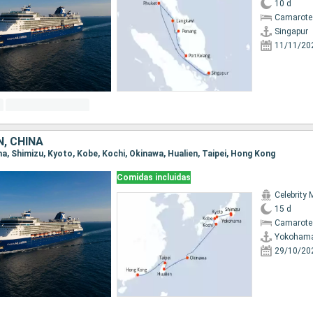
10 d
Camarote
Singapur
11/11/20
, CHINA
ma, Shimizu, Kyoto, Kobe, Kochi, Okinawa, Hualien, Taipei, Hong Kong
Comidas incluidas
Celebrity 
15 d
Camarote
Yokoham
29/10/20