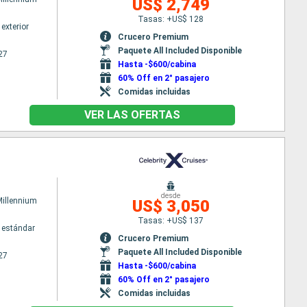
US$ 2,749
Tasas: +US$ 128
exterior
Crucero Premium
Paquete All Included Disponible
27
Hasta -$600/cabina
60% Off en 2° pasajero
Comidas incluidas
VER LAS OFERTAS
desde
Millennium
US$ 3,050
Tasas: +US$ 137
 estándar
Crucero Premium
Paquete All Included Disponible
27
Hasta -$600/cabina
60% Off en 2° pasajero
Comidas incluidas