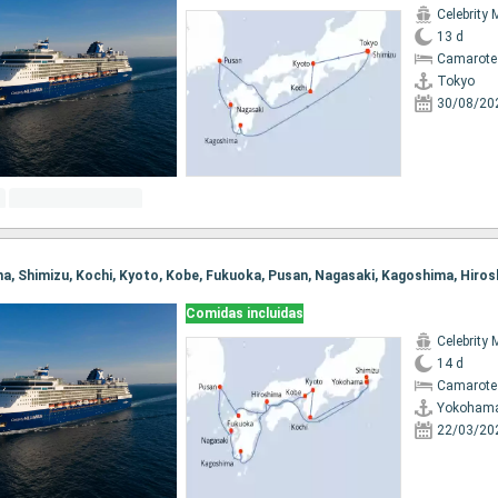
Celebrity 
13 d
Camarote
Tokyo
30/08/20
Comidas incluidas
Celebrity 
14 d
Camarote
Yokoham
22/03/20