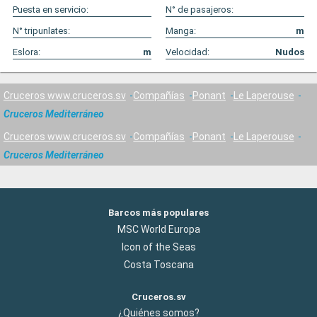
Puesta en servicio:
N° de pasajeros:
N° tripunlates:
Manga:
m
Eslora:
m
Velocidad:
Nudos
Cruceros www.cruceros.sv
Compañías
Ponant
Le Laperouse
Cruceros Mediterráneo
Cruceros www.cruceros.sv
Compañías
Ponant
Le Laperouse
Cruceros Mediterráneo
Barcos más populares
MSC World Europa
Icon of the Seas
Costa Toscana
Cruceros.sv
¿Quiénes somos?