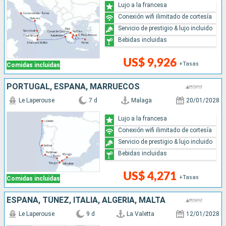
Lujo a la francesa
Conexión wifi ilimitado de cortesía
Servicio de prestigio & lujo incluido
Bebidas incluidas
US$ 9,926
+Tasas
Comidas incluidas
PORTUGAL, ESPAÑA, MARRUECOS
Le Laperouse
7 d
Malaga
20/01/2028
Lujo a la francesa
Conexión wifi ilimitado de cortesía
Servicio de prestigio & lujo incluido
Bebidas incluidas
US$ 4,271
+Tasas
Comidas incluidas
ESPAÑA, TÚNEZ, ITALIA, ALGERIA, MALTA
Le Laperouse
9 d
La Valetta
12/01/2028