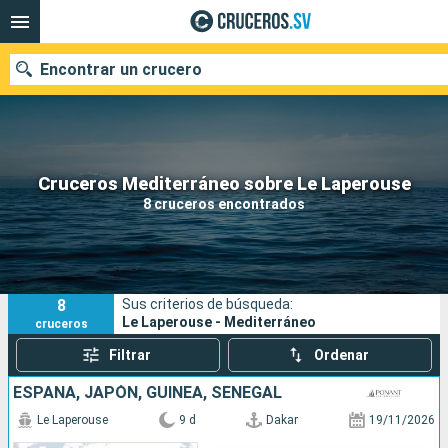
Encontrar un crucero
Nuestros destinos
Cruceros Mediterráneo sobre Le Laperouse
8 cruceros encontrados
Fecha de salida
Puertos
Compañías
8
Sus criterios de búsqueda:
Buscar
Le Laperouse - Mediterráneo
cruceros
Filtrar
Ordenar
ESPAÑA, JAPÓN, GUINEA, SENEGAL
Le Laperouse
9 d
Dakar
19/11/2026