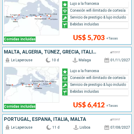
Lujo a la francesa
Conexión wifi ilimitado de cortesía
Servicio de prestigio & lujo incluido
Bebidas incluidas
US$ 5,703
+Tasas
Comidas incluidas
MALTA, ALGERIA, TÚNEZ, GRECIA, ITALIA, ESPAÑA
Le Laperouse
10 d
Malaga
01/11/2027
Lujo a la francesa
Conexión wifi ilimitado de cortesía
Servicio de prestigio & lujo incluido
Bebidas incluidas
US$ 6,412
+Tasas
Comidas incluidas
PORTUGAL, ESPAÑA, ITALIA, MALTA
Le Laperouse
11 d
Lisboa
07/08/2027