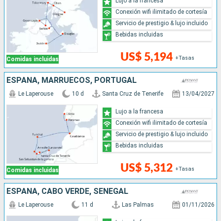
Lujo a la francesa
Conexión wifi ilimitado de cortesía
Servicio de prestigio & lujo incluido
Bebidas incluidas
US$ 5,194
+Tasas
Comidas incluidas
ESPAÑA, MARRUECOS, PORTUGAL
Le Laperouse
10 d
Santa Cruz de Tenerife
13/04/2027
Lujo a la francesa
Conexión wifi ilimitado de cortesía
Servicio de prestigio & lujo incluido
Bebidas incluidas
US$ 5,312
+Tasas
Comidas incluidas
ESPAÑA, CABO VERDE, SENEGAL
Le Laperouse
11 d
Las Palmas
01/11/2026