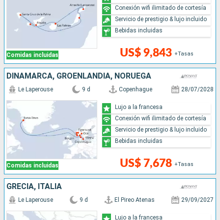
Conexión wifi ilimitado de cortesía
Servicio de prestigio & lujo incluido
Bebidas incluidas
US$ 9,843
+Tasas
Comidas incluidas
DINAMARCA, GROENLANDIA, NORUEGA
Le Laperouse
9 d
Copenhague
28/07/2028
Lujo a la francesa
Conexión wifi ilimitado de cortesía
Servicio de prestigio & lujo incluido
Bebidas incluidas
US$ 7,678
+Tasas
Comidas incluidas
GRECIA, ITALIA
Le Laperouse
9 d
El Pireo Atenas
29/09/2027
Lujo a la francesa