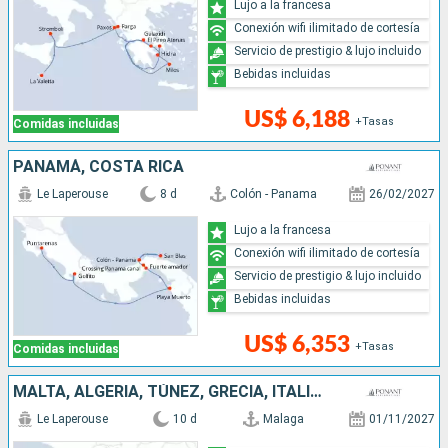
Lujo a la francesa
Conexión wifi ilimitado de cortesía
Servicio de prestigio & lujo incluido
Bebidas incluidas
US$ 6,188
+Tasas
Comidas incluidas
PANAMÁ, COSTA RICA
Le Laperouse
8 d
Colón - Panama
26/02/2027
Lujo a la francesa
Conexión wifi ilimitado de cortesía
Servicio de prestigio & lujo incluido
Bebidas incluidas
US$ 6,353
+Tasas
Comidas incluidas
MALTA, ALGERIA, TÚNEZ, GRECIA, ITALIA, ESPAÑA
Le Laperouse
10 d
Malaga
01/11/2027