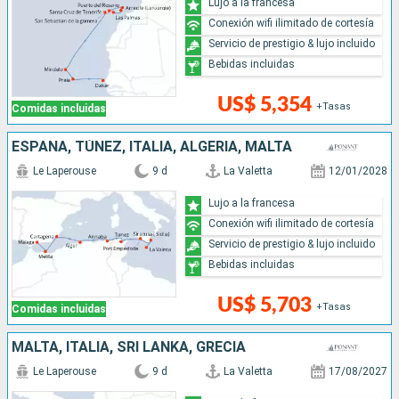
Lujo a la francesa
Conexión wifi ilimitado de cortesía
Servicio de prestigio & lujo incluido
Bebidas incluidas
US$ 5,354
+Tasas
Comidas incluidas
ESPAÑA, TÚNEZ, ITALIA, ALGERIA, MALTA
Le Laperouse
9 d
La Valetta
12/01/2028
Lujo a la francesa
Conexión wifi ilimitado de cortesía
Servicio de prestigio & lujo incluido
Bebidas incluidas
US$ 5,703
+Tasas
Comidas incluidas
MALTA, ITALIA, SRI LANKA, GRECIA
Le Laperouse
9 d
La Valetta
17/08/2027