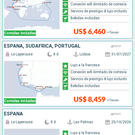
Conexión wifi ilimitado de cortesía
Servicio de prestigio & lujo incluido
Bebidas incluidas
US$ 6,460
+Tasas
Comidas incluidas
ESPAÑA, SUDAFRICA, PORTUGAL
Le Laperouse
8 d
Lisboa
31/07/2027
Lujo a la francesa
Conexión wifi ilimitado de cortesía
Servicio de prestigio & lujo incluido
Bebidas incluidas
US$ 8,459
+Tasas
Comidas incluidas
ESPAÑA
Le Laperouse
8 d
Las Palmas
25/10/2026
Lujo a la francesa