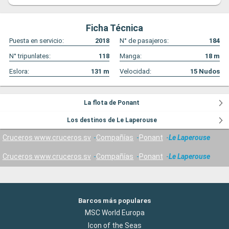
Ficha Técnica
Puesta en servicio:
2018
N° de pasajeros:
184
N° tripunlates:
118
Manga:
18
m
Eslora:
131
m
Velocidad:
15
Nudos
La flota de Ponant
Los destinos de Le Laperouse
Cruceros www.cruceros.sv
Compañías
Ponant
Le Laperouse
Cruceros www.cruceros.sv
Compañías
Ponant
Le Laperouse
Barcos más populares
MSC World Europa
Icon of the Seas