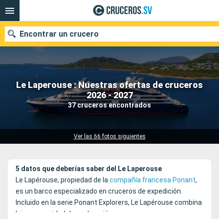
Encontrar un crucero
Le Laperouse : Nuestras ofertas de cruceros
Nuestros destinos
2026 - 2027
37 cruceros encontrados
Fecha de salida
Puertos
Compañías
Ver las 66 fotos siguientes
Buscar
5 datos que deberías saber del Le Laperouse
Le Lapérouse, propiedad de la
compañía francesa Ponant
,
es un barco especializado en cruceros de expedición.
Incluido en la serie Ponant Explorers, Le Lapérouse combina
lujo y capacidad de exploración.