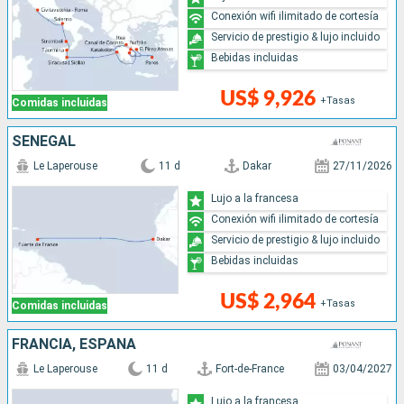
Conexión wifi ilimitado de cortesía
Servicio de prestigio & lujo incluido
Bebidas incluidas
US$ 9,926
+Tasas
Comidas incluidas
SENEGAL
Le Laperouse
11 d
Dakar
27/11/2026
Lujo a la francesa
Conexión wifi ilimitado de cortesía
Servicio de prestigio & lujo incluido
Bebidas incluidas
US$ 2,964
+Tasas
Comidas incluidas
FRANCIA, ESPAÑA
Le Laperouse
11 d
Fort-de-France
03/04/2027
Lujo a la francesa