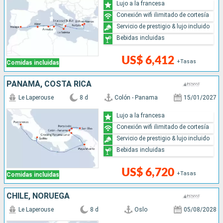
Lujo a la francesa
Conexión wifi ilimitado de cortesía
Servicio de prestigio & lujo incluido
Bebidas incluidas
US$ 6,412
+Tasas
Comidas incluidas
PANAMÁ, COSTA RICA
Le Laperouse
8 d
Colón - Panama
15/01/2027
Lujo a la francesa
Conexión wifi ilimitado de cortesía
Servicio de prestigio & lujo incluido
Bebidas incluidas
US$ 6,720
+Tasas
Comidas incluidas
CHILE, NORUEGA
Le Laperouse
8 d
Oslo
05/08/2028