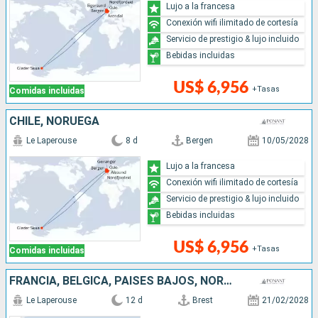
Lujo a la francesa
Conexión wifi ilimitado de cortesía
Servicio de prestigio & lujo incluido
Bebidas incluidas
US$ 6,956
+Tasas
Comidas incluidas
CHILE, NORUEGA
Le Laperouse
8 d
Bergen
10/05/2028
Lujo a la francesa
Conexión wifi ilimitado de cortesía
Servicio de prestigio & lujo incluido
Bebidas incluidas
US$ 6,956
+Tasas
Comidas incluidas
FRANCIA, BÉLGICA, PAISES BAJOS, NORUEGA
Le Laperouse
12 d
Brest
21/02/2028