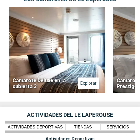
Camarote Deluxe en la
Camarote
Explorar
cubierta 3
Prestige 
ACTIVIDADES DEL LE LAPEROUSE
ACTIVIDADES DEPORTIVAS
TIENDAS
SERVICIOS
Actividades Deportivas