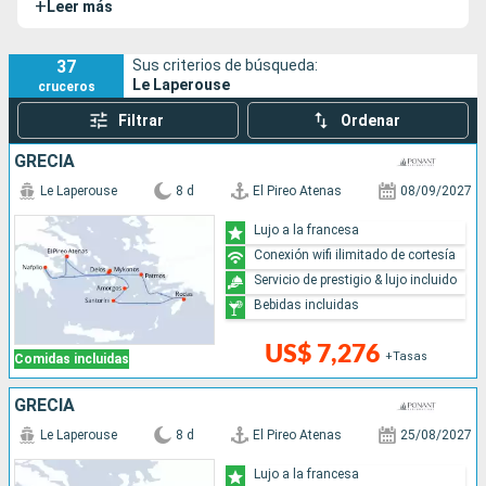
+
Leer más
37
Sus criterios de búsqueda:
Le Laperouse
cruceros
Filtrar
Ordenar
GRECIA
Le Laperouse
8 d
El Pireo Atenas
08/09/2027
Lujo a la francesa
Conexión wifi ilimitado de cortesía
Servicio de prestigio & lujo incluido
Bebidas incluidas
US$ 7,276
+Tasas
Comidas incluidas
GRECIA
Le Laperouse
8 d
El Pireo Atenas
25/08/2027
Lujo a la francesa