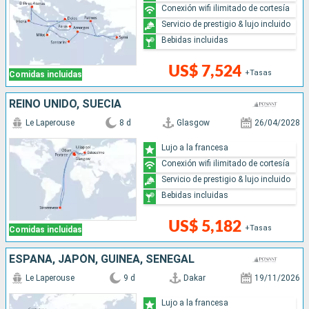
Conexión wifi ilimitado de cortesía
Servicio de prestigio & lujo incluido
Bebidas incluidas
US$ 7,524
+Tasas
Comidas incluidas
REINO UNIDO, SUECIA
Le Laperouse
8 d
Glasgow
26/04/2028
Lujo a la francesa
Conexión wifi ilimitado de cortesía
Servicio de prestigio & lujo incluido
Bebidas incluidas
US$ 5,182
+Tasas
Comidas incluidas
ESPAÑA, JAPÓN, GUINEA, SENEGAL
Le Laperouse
9 d
Dakar
19/11/2026
Lujo a la francesa