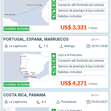
Conexión wifi ilimitado de cortesía
Servicio de prestigio & lujo incluido
Bebidas incluidas
US$ 3,331
+Tasas
Comidas incluidas
PORTUGAL, ESPAÑA, MARRUECOS
Le Laperouse
7 d
Malaga
20/01/2028
Lujo a la francesa
Conexión wifi ilimitado de cortesía
Servicio de prestigio & lujo incluido
Bebidas incluidas
US$ 4,271
+Tasas
Comidas incluidas
COSTA RICA, PANAMÁ
Le Laperouse
8 d
Puntarenas
05/03/2027
Lujo a la francesa