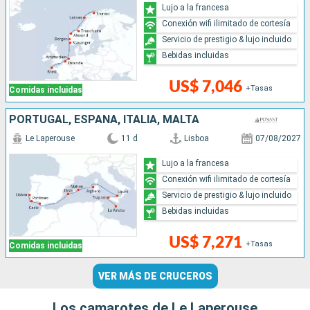
Lujo a la francesa
Conexión wifi ilimitado de cortesía
Servicio de prestigio & lujo incluido
Bebidas incluidas
US$ 7,046
+Tasas
Comidas incluidas
PORTUGAL, ESPAÑA, ITALIA, MALTA
Le Laperouse
11 d
Lisboa
07/08/2027
Lujo a la francesa
Conexión wifi ilimitado de cortesía
Servicio de prestigio & lujo incluido
Bebidas incluidas
US$ 7,271
+Tasas
Comidas incluidas
VER MÁS DE CRUCEROS
Los camarotes de Le Laperouse