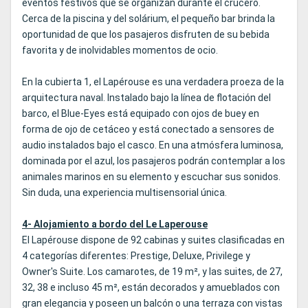
eventos festivos que se organizan durante el crucero.
Cerca de la piscina y del solárium, el pequeño bar brinda la
oportunidad de que los pasajeros disfruten de su bebida
favorita y de inolvidables momentos de ocio.
En la cubierta 1, el Lapérouse es una verdadera proeza de la
arquitectura naval. Instalado bajo la línea de flotación del
barco, el Blue-Eyes está equipado con ojos de buey en
forma de ojo de cetáceo y está conectado a sensores de
audio instalados bajo el casco. En una atmósfera luminosa,
dominada por el azul, los pasajeros podrán contemplar a los
animales marinos en su elemento y escuchar sus sonidos.
Sin duda, una experiencia multisensorial única.
4- Alojamiento a bordo del Le Laperouse
El Lapérouse dispone de 92 cabinas y suites clasificadas en
4 categorías diferentes: Prestige, Deluxe, Privilege y
Owner's Suite. Los camarotes, de 19 m², y las suites, de 27,
32, 38 e incluso 45 m², están decorados y amueblados con
gran elegancia y poseen un balcón o una terraza con vistas