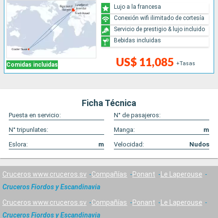
Lujo a la francesa
Conexión wifi ilimitado de cortesía
Servicio de prestigio & lujo incluido
Bebidas incluidas
US$ 11,085
+Tasas
Comidas incluidas
Ficha Técnica
Puesta en servicio:
N° de pasajeros:
N° tripunlates:
Manga:
m
Eslora:
m
Velocidad:
Nudos
Cruceros www.cruceros.sv
Compañías
Ponant
Le Laperouse
Cruceros Fiordos y Escandinavia
Cruceros www.cruceros.sv
Compañías
Ponant
Le Laperouse
Cruceros Fiordos y Escandinavia