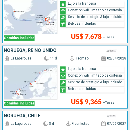
Lujo a la francesa
Conexión wifi ilimitado de cortesía
Servicio de prestigio & lujo incluido
Bebidas incluidas
US$ 7,678
+Tasas
Comidas incluidas
NORUEGA, REINO UNIDO
Le Laperouse
11 d
Tromso
02/04/2028
Lujo a la francesa
Conexión wifi ilimitado de cortesía
Servicio de prestigio & lujo incluido
Bebidas incluidas
US$ 9,365
+Tasas
Comidas incluidas
NORUEGA, CHILE
Le Laperouse
8 d
Fredrikstad
07/06/2027