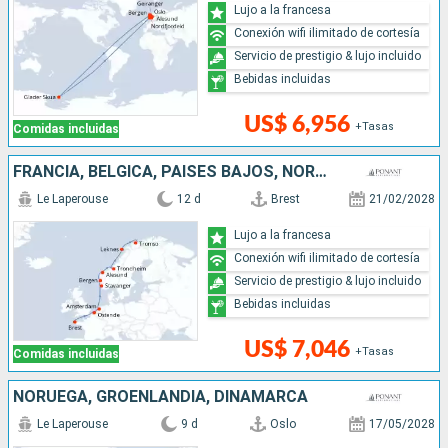
Lujo a la francesa
Conexión wifi ilimitado de cortesía
Servicio de prestigio & lujo incluido
Bebidas incluidas
US$ 6,956
+Tasas
Comidas incluidas
FRANCIA, BÉLGICA, PAISES BAJOS, NORUEGA
Le Laperouse
12 d
Brest
21/02/2028
Lujo a la francesa
Conexión wifi ilimitado de cortesía
Servicio de prestigio & lujo incluido
Bebidas incluidas
US$ 7,046
+Tasas
Comidas incluidas
NORUEGA, GROENLANDIA, DINAMARCA
Le Laperouse
9 d
Oslo
17/05/2028