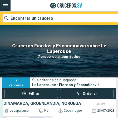
Encontrar un crucero
Cruceros Fiordos y Escandinavia sobre Le
Nuestros destinos
Laperouse
7 cruceros encontrados
Fecha de salida
Puertos
Compañías
7
Sus criterios de búsqueda:
Buscar
Le Laperouse - Fiordos y Escandinavia
cruceros
Filtrar
Ordenar
DINAMARCA, GROENLANDIA, NORUEGA
Le Laperouse
9 d
Copenhague
28/07/2028