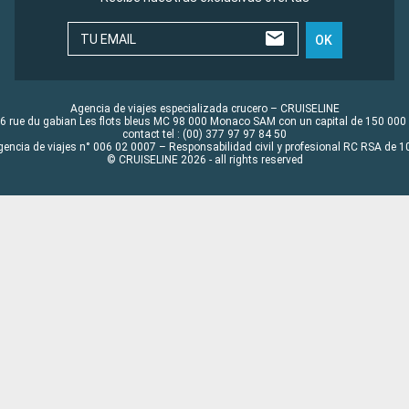
TU EMAIL
OK
Agencia de viajes especializada crucero – CRUISELINE
6 rue du gabian Les flots bleus MC 98 000 Monaco SAM con un capital de 150 000
contact tel : (00) 377 97 97 84 50
gencia de viajes n° 006 02 0007 – Responsabilidad civil y profesional RC RSA de
© CRUISELINE 2026 - all rights reserved