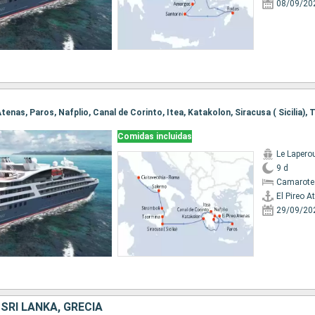
08/09/20
Comidas incluidas
Le Lapero
9 d
Camarote
El Pireo A
29/09/20
 SRI LANKA, GRECIA