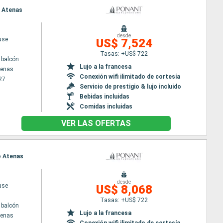
o Atenas
desde
use
US$ 7,524
Tasas: +US$ 722
 balcón
Lujo a la francesa
tenas
Conexión wifi ilimitado de cortesía
27
Servicio de prestigio & lujo incluido
Bebidas incluidas
Comidas incluidas
VER LAS OFERTAS
eo Atenas
desde
use
US$ 8,068
Tasas: +US$ 722
 balcón
Lujo a la francesa
tenas
Conexión wifi ilimitado de cortesía