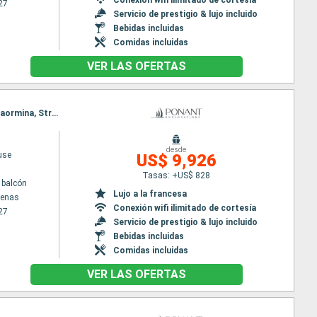
27
Servicio de prestigio & lujo incluido
Bebidas incluidas
Comidas incluidas
VER LAS OFERTAS
Itinerario : El Pireo Atenas, Paros, Nafplio, Canal de Corinto, Itea, Katakolon, Siracusa ( Sicilia), Taormina, Stromboli, Salerno, Civitavecchia - Roma
desde
use
US$ 9,926
Tasas: +US$ 828
 balcón
Lujo a la francesa
tenas
Conexión wifi ilimitado de cortesía
27
Servicio de prestigio & lujo incluido
Bebidas incluidas
Comidas incluidas
VER LAS OFERTAS