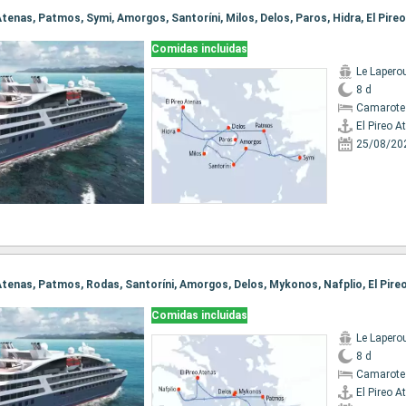
o Atenas, Patmos, Symi, Amorgos, Santoríni, Milos, Delos, Paros, Hidra, El Pire
Comidas incluidas
Le Lapero
8 d
Camarote
El Pireo A
25/08/20
o Atenas, Patmos, Rodas, Santoríni, Amorgos, Delos, Mykonos, Nafplio, El Pir
Comidas incluidas
Le Lapero
8 d
Camarote
El Pireo A