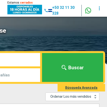
Estamos
cerrados
+50 32 11 30
328
use
Buscar
añías
Búsqueda Avanzada
Ordenar Los más vendidos