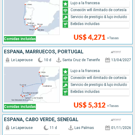
Lujo a la francesa
Conexión wifi ilimitado de cortesía
Servicio de prestigio & lujo incluido
Bebidas incluidas
US$ 4,271
+Tasas
Comidas incluidas
ESPAÑA, MARRUECOS, PORTUGAL
Le Laperouse
10 d
Santa Cruz de Tenerife
13/04/2027
Lujo a la francesa
Conexión wifi ilimitado de cortesía
Servicio de prestigio & lujo incluido
Bebidas incluidas
US$ 5,312
+Tasas
Comidas incluidas
ESPAÑA, CABO VERDE, SENEGAL
Le Laperouse
11 d
Las Palmas
01/11/2026