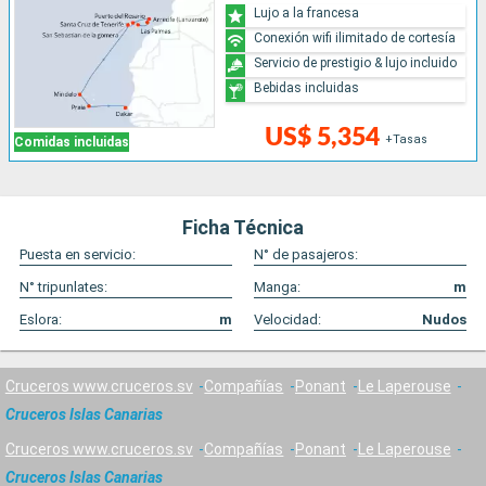
Lujo a la francesa
Conexión wifi ilimitado de cortesía
Servicio de prestigio & lujo incluido
Bebidas incluidas
US$ 5,354
+Tasas
Comidas incluidas
Ficha Técnica
Puesta en servicio:
N° de pasajeros:
N° tripunlates:
Manga:
m
Eslora:
m
Velocidad:
Nudos
Cruceros www.cruceros.sv
Compañías
Ponant
Le Laperouse
Cruceros Islas Canarias
Cruceros www.cruceros.sv
Compañías
Ponant
Le Laperouse
Cruceros Islas Canarias