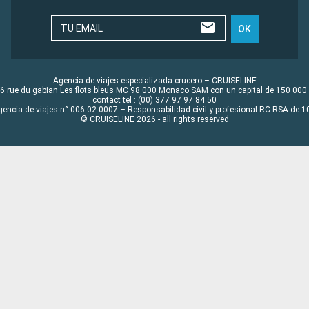
TU EMAIL
OK
Agencia de viajes especializada crucero – CRUISELINE
6 rue du gabian Les flots bleus MC 98 000 Monaco SAM con un capital de 150 000
contact tel : (00) 377 97 97 84 50
gencia de viajes n° 006 02 0007 – Responsabilidad civil y profesional RC RSA de
© CRUISELINE 2026 - all rights reserved