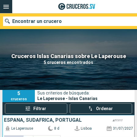
Encontrar un crucero
Nuestros destinos
Cruceros Islas Canarias sobre Le Laperouse
5 cruceros encontrados
Fecha de salida
Puertos
Compañías
5
Sus criterios de búsqueda:
Buscar
Le Laperouse - Islas Canarias
cruceros
Filtrar
Ordenar
ESPAÑA, SUDAFRICA, PORTUGAL
Le Laperouse
8 d
Lisboa
31/07/2027