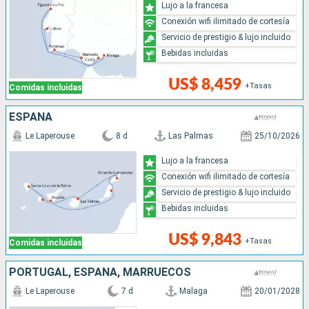
Lujo a la francesa
Conexión wifi ilimitado de cortesía
Servicio de prestigio & lujo incluido
Bebidas incluidas
US$ 8,459
+Tasas
Comidas incluidas
ESPAÑA
Le Laperouse
8 d
Las Palmas
25/10/2026
Lujo a la francesa
Conexión wifi ilimitado de cortesía
Servicio de prestigio & lujo incluido
Bebidas incluidas
US$ 9,843
+Tasas
Comidas incluidas
PORTUGAL, ESPAÑA, MARRUECOS
Le Laperouse
7 d
Malaga
20/01/2028