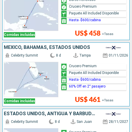
Crucero Premium
Paquete All Included Disponible
Hasta -$600/cabina
US$ 458
+Tasas
Comidas incluidas
MÉXICO, BAHAMAS, ESTADOS UNIDOS
Celebrity Summit
8 d
Tampa
01/11/2026
Crucero Premium
Paquete All Included Disponible
Hasta -$600/cabina
60% Off en 2° pasajero
US$ 461
+Tasas
Comidas incluidas
ESTADOS UNIDOS, ANTIGUA Y BARBUDA, SANTA LUCIA, GRENADA, PUERTO RICO
Celebrity Summit
8 d
San Juan
28/11/2027