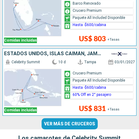
Barco Renovado
Crucero Premium
Paquete All Included Disponible
Hasta -$600/cabina
US$ 803
+Tasas
Comidas incluidas
ESTADOS UNIDOS, ISLAS CAIMÁN, JAMAICA, HONDURAS, MÉXICO
Celebrity Summit
10 d
Tampa
03/01/2027
Crucero Premium
Paquete All Included Disponible
Hasta -$600/cabina
60% Off en 2° pasajero
US$ 831
+Tasas
Comidas incluidas
VER MÁS DE CRUCEROS
Los camarotes de Celebrity Summit