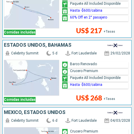
Paquete All Included Disponible
Hasta -$600/cabina
60% Off en 2° pasajero
US$ 217
+Tasas
Comidas incluidas
ESTADOS UNIDOS, BAHAMAS
Celebrity Summit
5 d
Fort Lauderdale
29/02/2028
Barco Renovado
Crucero Premium
Paquete All Included Disponible
Hasta -$600/cabina
US$ 268
+Tasas
Comidas incluidas
MÉXICO, ESTADOS UNIDOS
Celebrity Summit
6 d
Fort Lauderdale
04/03/2028
Crucero Premium