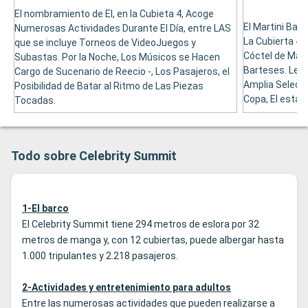
M
El nombramiento de El, en la Cubieta 4, Acoge
El Martini Bar 
Numerosas Actividades Durante El Día, entre LAS
La Cubierta 4,
que se incluye Torneos de VideoJuegos y
Cóctel de Mart
Subastas. Por la Noche, Los Músicos se Hacen
Barteses. Le C
Cargo de Sucenario de Reecio -, Los Pasajeros, el
Amplia Selecc
Posibilidad de Batar al Ritmo de Las Piezas
Copa, El estab
Tocadas.
Todo sobre Celebrity Summit
1-El barco
El Celebrity Summit tiene 294 metros de eslora por 32
metros de manga y, con 12 cubiertas, puede albergar hasta
1.000 tripulantes y 2.218 pasajeros.
2-Actividades y entretenimiento para adultos
Entre las numerosas actividades que pueden realizarse a