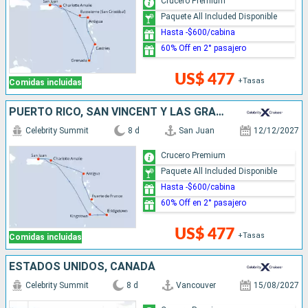
Crucero Premium
Paquete All Included Disponible
Hasta -$600/cabina
60% Off en 2° pasajero
US$ 477
+Tasas
Comidas incluidas
PUERTO RICO, SAN VINCENT Y LAS GRANADINAS, BARBADOS, ANTIGUA Y BARBUDA, ESTADOS UNIDOS
Celebrity Summit
8 d
San Juan
12/12/2027
Crucero Premium
Paquete All Included Disponible
Hasta -$600/cabina
60% Off en 2° pasajero
US$ 477
+Tasas
Comidas incluidas
ESTADOS UNIDOS, CANADÁ
Celebrity Summit
8 d
Vancouver
15/08/2027