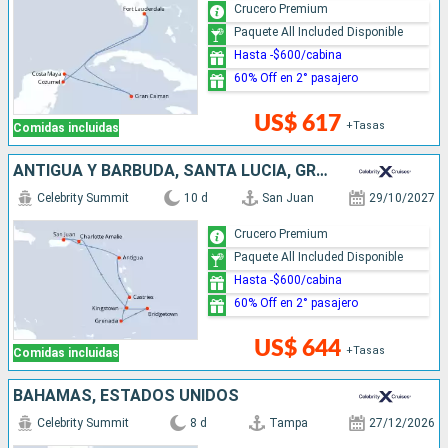
Crucero Premium
Paquete All Included Disponible
Hasta -$600/cabina
60% Off en 2° pasajero
US$ 617
+Tasas
Comidas incluidas
ANTIGUA Y BARBUDA, SANTA LUCIA, GRENADA, BARBADOS, SAN VINCENT Y LAS GRANADINAS, ESTADOS UNIDOS, PUERTO RICO
Celebrity Summit
10 d
San Juan
29/10/2027
Crucero Premium
Paquete All Included Disponible
Hasta -$600/cabina
60% Off en 2° pasajero
US$ 644
+Tasas
Comidas incluidas
BAHAMAS, ESTADOS UNIDOS
Celebrity Summit
8 d
Tampa
27/12/2026