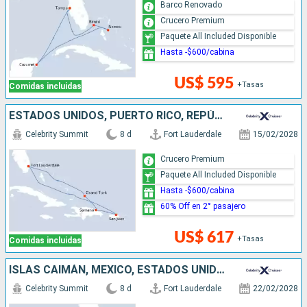
Barco Renovado
Crucero Premium
Paquete All Included Disponible
Hasta -$600/cabina
US$ 595
+Tasas
Comidas incluidas
ESTADOS UNIDOS, PUERTO RICO, REPÚBLICA DOMINICANA
Celebrity Summit
8 d
Fort Lauderdale
15/02/2028
Crucero Premium
Paquete All Included Disponible
Hasta -$600/cabina
60% Off en 2° pasajero
US$ 617
+Tasas
Comidas incluidas
ISLAS CAIMÁN, MÉXICO, ESTADOS UNIDOS
Celebrity Summit
8 d
Fort Lauderdale
22/02/2028