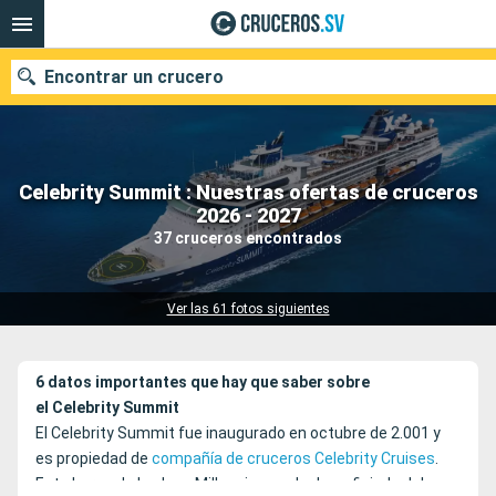
Encontrar un crucero
Celebrity Summit : Nuestras ofertas de cruceros
Nuestros destinos
2026 - 2027
37 cruceros encontrados
Fecha de salida
Puertos
Compañías
Ver las 61 fotos siguientes
Buscar
6 datos importantes que hay que saber sobre
el Celebrity Summit
El Celebrity Summit fue inaugurado en octubre de 2.001 y
es propiedad de
compañía de cruceros Celebrity Cruises
.
Este barco de la clase Millennium se ha beneficiado del