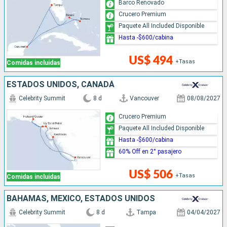
Barco Renovado
Crucero Premium
Paquete All Included Disponible
Hasta -$600/cabina
US$ 494
+Tasas
Comidas incluidas
ESTADOS UNIDOS, CANADÁ
Celebrity Summit
8 d
Vancouver
08/08/2027
Crucero Premium
Paquete All Included Disponible
Hasta -$600/cabina
60% Off en 2° pasajero
US$ 506
+Tasas
Comidas incluidas
BAHAMAS, MÉXICO, ESTADOS UNIDOS
Celebrity Summit
8 d
Tampa
04/04/2027