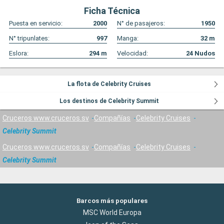
Ficha Técnica
Puesta en servicio:
2000
N° de pasajeros:
1950
N° tripunlates:
997
Manga:
32
m
Eslora:
294
m
Velocidad:
24
Nudos
La flota de Celebrity Cruises
Los destinos de Celebrity Summit
Cruceros www.cruceros.sv
Compañías
Celebrity Cruises
Celebrity Summit
Cruceros www.cruceros.sv
Compañías
Celebrity Cruises
Celebrity Summit
Barcos más populares
MSC World Europa