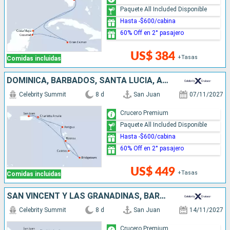
Paquete All Included Disponible
Hasta -$600/cabina
60% Off en 2° pasajero
US$ 384
+Tasas
Comidas incluidas
DOMINICA, BARBADOS, SANTA LUCIA, ANTIGUA Y BARBUDA, ESTADOS UNIDOS, PUERTO RICO
Celebrity Summit
8 d
San Juan
07/11/2027
Crucero Premium
Paquete All Included Disponible
Hasta -$600/cabina
60% Off en 2° pasajero
US$ 449
+Tasas
Comidas incluidas
SAN VINCENT Y LAS GRANADINAS, BARBADOS, SANTA LUCIA, ANTIGUA Y BARBUDA, ESTADOS UNIDOS, PUERTO RICO
Celebrity Summit
8 d
San Juan
14/11/2027
Crucero Premium