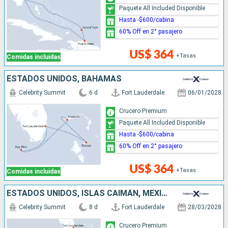
Paquete All Included Disponible
Hasta -$600/cabina
60% Off en 2° pasajero
US$ 364
+Tasas
Comidas incluidas
ESTADOS UNIDOS, BAHAMAS
Celebrity Summit
6 d
Fort Lauderdale
06/01/2028
Crucero Premium
Paquete All Included Disponible
Hasta -$600/cabina
60% Off en 2° pasajero
US$ 364
+Tasas
Comidas incluidas
ESTADOS UNIDOS, ISLAS CAIMÁN, MÉXICO
Celebrity Summit
8 d
Fort Lauderdale
28/03/2028
Crucero Premium