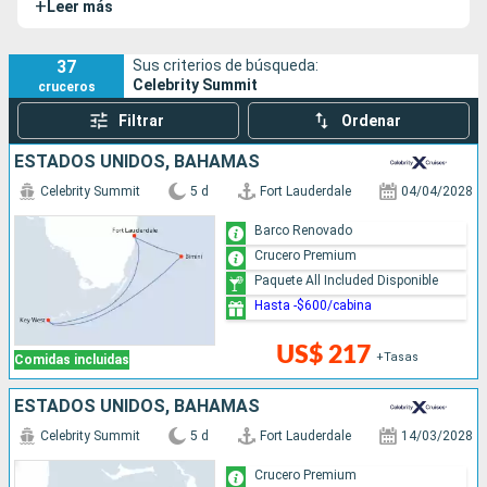
+
Leer más
amplio programa de renovación de la flota “Celebrity
Revolution “, iniciado en 2.019 En la actualidad, los pasajeros
podrán disfrutar de nuevas experiencias en un barco
37
Sus criterios de búsqueda:
Celebrity Summit
cruceros
transformado.
Filtrar
Ordenar
ESTADOS UNIDOS, BAHAMAS
Celebrity Summit
5 d
Fort Lauderdale
04/04/2028
Barco Renovado
Crucero Premium
Paquete All Included Disponible
Hasta -$600/cabina
US$ 217
+Tasas
Comidas incluidas
ESTADOS UNIDOS, BAHAMAS
Celebrity Summit
5 d
Fort Lauderdale
14/03/2028
Crucero Premium