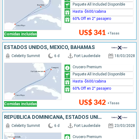
Paquete All Included Disponible
Hasta -$600/cabina
60% Off en 2° pasajero
US$ 341
+Tasas
Comidas incluidas
ESTADOS UNIDOS, MÉXICO, BAHAMAS
Celebrity Summit
6 d
Fort Lauderdale
18/03/2028
Crucero Premium
Paquete All Included Disponible
Hasta -$600/cabina
60% Off en 2° pasajero
US$ 342
+Tasas
Comidas incluidas
REPÚBLICA DOMINICANA, ESTADOS UNIDOS
Celebrity Summit
6 d
Fort Lauderdale
23/03/2028
Crucero Premium