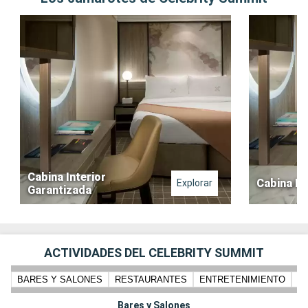
Cabina Interior
Cabina In
Explorar
Garantizada
ACTIVIDADES DEL CELEBRITY SUMMIT
BARES Y SALONES
RESTAURANTES
ENTRETENIMIENTO
N
Bares y Salones