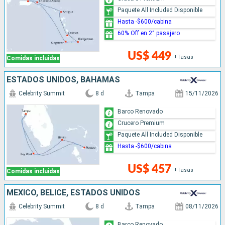
Paquete All Included Disponible
Hasta -$600/cabina
60% Off en 2° pasajero
US$ 449
+Tasas
Comidas incluidas
ESTADOS UNIDOS, BAHAMAS
Celebrity Summit
8 d
Tampa
15/11/2026
Barco Renovado
Crucero Premium
Paquete All Included Disponible
Hasta -$600/cabina
US$ 457
+Tasas
Comidas incluidas
MÉXICO, BELICE, ESTADOS UNIDOS
Celebrity Summit
8 d
Tampa
08/11/2026
Barco Renovado