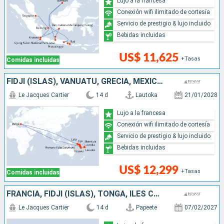
Lujo a la francesa
Conexión wifi ilimitado de cortesía
Servicio de prestigio & lujo incluido
Bebidas incluidas
US$ 11,625
+Tasas
Comidas incluidas
FIDJI (ISLAS), VANUATU, GRECIA, MÉXICO, ISLAS SALOMON, PAPÚA NUEVA GUINEA
Le Jacques Cartier
14 d
Lautoka
21/01/2028
Lujo a la francesa
Conexión wifi ilimitado de cortesía
Servicio de prestigio & lujo incluido
Bebidas incluidas
US$ 12,299
+Tasas
Comidas incluidas
FRANCIA, FIDJI (ISLAS), TONGA, ILES COOK
Le Jacques Cartier
14 d
Papeete
07/02/2027