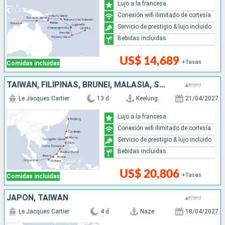
Lujo a la francesa
Conexión wifi ilimitado de cortesía
Servicio de prestigio & lujo incluido
Bebidas incluidas
US$ 14,689
+Tasas
Comidas incluidas
TAIWÁN, FILIPINAS, BRUNEI, MALASIA, SINGAPUR
Le Jacques Cartier
13 d
Keelung
21/04/2027
Lujo a la francesa
Conexión wifi ilimitado de cortesía
Servicio de prestigio & lujo incluido
Bebidas incluidas
US$ 20,806
+Tasas
Comidas incluidas
JAPÓN, TAIWÁN
Le Jacques Cartier
4 d
Naze
18/04/2027