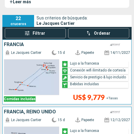
+
Leer más
alta gama y tecnología de vanguardia.
22
Sus criterios de búsqueda:
Le Jacques Cartier
cruceros
Filtrar
Ordenar
FRANCIA
Le Jacques Cartier
15 d
Papeete
14/11/2027
Lujo a la francesa
Conexión wifi ilimitado de cortesía
Servicio de prestigio & lujo incluido
Bebidas incluidas
US$ 9,779
+Tasas
Comidas incluidas
FRANCIA, REINO UNIDO
Le Jacques Cartier
15 d
Papeete
12/12/2027
Lujo a la francesa