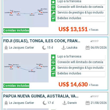
Lujo a la francesa
Conexión wifi ilimitado de cortesía
Servicio de prestigio & lujo incluido
Bebidas incluidas
US$ 13,151
+Tasas
Comidas incluidas
FIDJI (ISLAS), TONGA, ILES COOK, FRANCIA
Le Jacques Cartier
15 d
Lautoka
06/09/2026
Lujo a la francesa
Conexión wifi ilimitado de cortesía
Servicio de prestigio & lujo incluido
Bebidas incluidas
US$ 14,630
+Tasas
Comidas incluidas
PAPÚA NUEVA GUINEA, AUSTRALIA, VANUATU, FIDJI (ISLAS)
Le Jacques Cartier
17 d
Darwin
21/08/2026