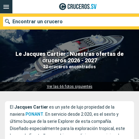
Encontrar un crucero
Le Jacques Cartier : Nuestras ofertas de
Nuestros destinos
cruceros 2026 - 2027
22 cruceros encontrados
Fecha de salida
Puertos
Compañías
Ver las 66 fotos siguientes
Buscar
El
Jacques Cartier
es un yate de lujo propiedad de la
naviera
PONANT
. En servicio desde 2.020, es el sexto y
último buque de la serie Explorer de esta compañía.
Diseñado especialmente para la exploración tropical, este
buque de 5 estrellas combina expediciones, servicios de