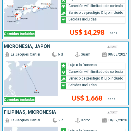
Conexión wifi ilimitado de cortesía
Servicio de prestigio & lujo incluido
Bebidas incluidas
US$ 14,298
+Tasas
Comidas incluidas
MICRONESIA, JAPÓN
Le Jacques Cartier
6 d
Guam
08/03/2027
Lujo a la francesa
Conexión wifi ilimitado de cortesía
Servicio de prestigio & lujo incluido
Bebidas incluidas
US$ 1,668
+Tasas
Comidas incluidas
FILIPINAS, MICRONESIA
Le Jacques Cartier
9 d
Koror
18/02/2028
Lujo a la francesa