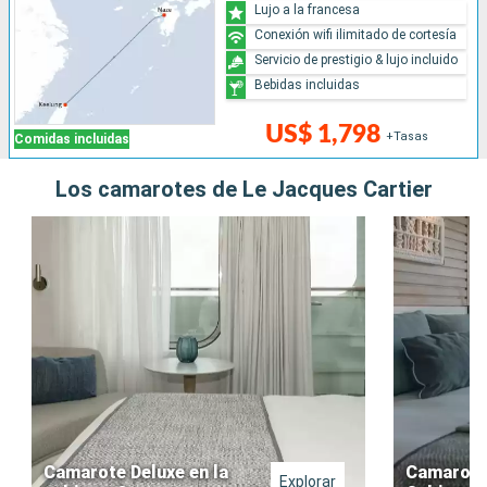
Lujo a la francesa
Conexión wifi ilimitado de cortesía
Servicio de prestigio & lujo incluido
Bebidas incluidas
US$ 1,798
+Tasas
Comidas incluidas
Los camarotes de Le Jacques Cartier
Camarote Deluxe en la
Camarote
Explorar