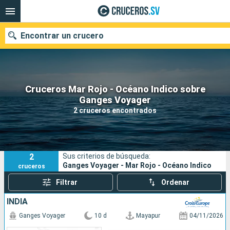
Encontrar un crucero
Cruceros Mar Rojo - Océano Indico sobre
Nuestros destinos
Ganges Voyager
2 cruceros encontrados
Fecha de salida
Puertos
Compañías
2
Sus criterios de búsqueda:
Buscar
Ganges Voyager - Mar Rojo - Océano Indico
cruceros
Filtrar
Ordenar
INDIA
Ganges Voyager
10 d
Mayapur
04/11/2026