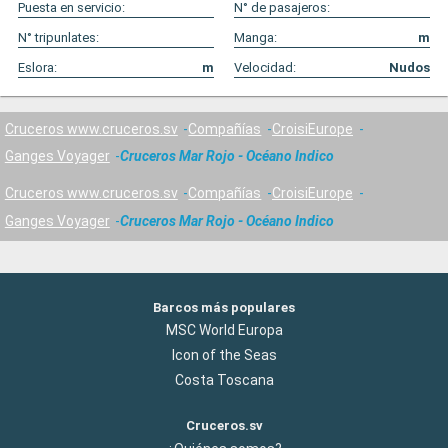
Puesta en servicio:
N° de pasajeros:
N° tripunlates:
Manga:
m
Eslora:
m
Velocidad:
Nudos
Cruceros www.cruceros.sv
Compañías
CroisiEurope
Ganges Voyager
Cruceros Mar Rojo - Océano Indico
Cruceros www.cruceros.sv
Compañías
CroisiEurope
Ganges Voyager
Cruceros Mar Rojo - Océano Indico
Barcos más populares
MSC World Europa
Icon of the Seas
Costa Toscana
Cruceros.sv