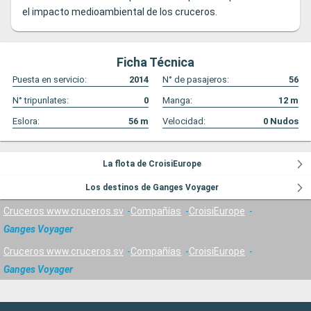
el impacto medioambiental de los cruceros.
Ficha Técnica
Puesta en servicio:
2014
N° de pasajeros:
56
N° tripunlates:
0
Manga:
12
m
Eslora:
56
m
Velocidad:
0
Nudos
La flota de CroisiEurope
Los destinos de Ganges Voyager
Cruceros www.cruceros.sv
Compañías
CroisiEurope
Ganges Voyager
Cruceros www.cruceros.sv
Compañías
CroisiEurope
Ganges Voyager