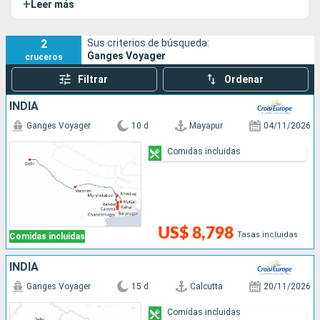
+
Leer más
colonial de antaño e invita a sus pasajeros a realizar un
auténtico viaje en el tiempo a través del más mítico de los
ríos indios.
2
Sus criterios de búsqueda:
Ganges Voyager
cruceros
Filtrar
Ordenar
INDIA
Ganges Voyager
10 d
Mayapur
04/11/2026
Comidas incluidas
US$ 8,798
Tasas incluidas
Comidas incluidas
INDIA
Ganges Voyager
15 d
Calcutta
20/11/2026
Comidas incluidas