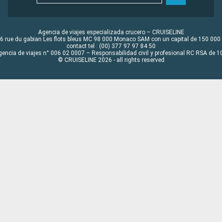
Agencia de viajes especializada crucero – CRUISELINE
6 rue du gabian Les flots bleus MC 98 000 Monaco SAM con un capital de 150 000
contact tel : (00) 377 97 97 84 50
gencia de viajes n° 006 02 0007 – Responsabilidad civil y profesional RC RSA de
© CRUISELINE 2026 - all rights reserved