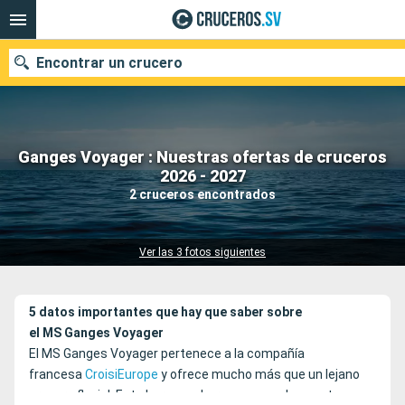
Encontrar un crucero
Ganges Voyager : Nuestras ofertas de cruceros
Nuestros destinos
2026 - 2027
2 cruceros encontrados
Fecha de salida
Puertos
Compañías
Ver las 3 fotos siguientes
Buscar
5 datos importantes que hay que saber sobre
el MS Ganges Voyager
El MS Ganges Voyager pertenece a la compañía
francesa
CroisiEurope
y ofrece mucho más que un lejano
crucero fluvial. Este hermoso barco, posee el encanto