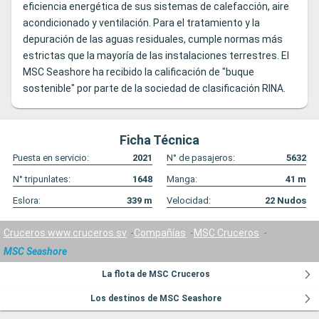
eficiencia energética de sus sistemas de calefacción, aire
acondicionado y ventilación. Para el tratamiento y la
depuración de las aguas residuales, cumple normas más
estrictas que la mayoría de las instalaciones terrestres. El
MSC Seashore ha recibido la calificación de "buque
sostenible" por parte de la sociedad de clasificación RINA.
Ficha Técnica
Puesta en servicio:
2021
N° de pasajeros:
5632
N° tripunlates:
1648
Manga:
41
m
Eslora:
339
m
Velocidad:
22
Nudos
Cruceros www.cruceros.sv
Compañías
MSC Cruceros
MSC Seashore
La flota de MSC Cruceros
Los destinos de MSC Seashore