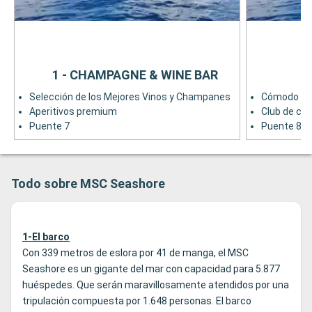
1 - CHAMPAGNE & WINE BAR
Selección de los Mejores Vinos y Champanes
Cómodo Sal
Aperitivos premium
Club de co
Puente 7
Puente 8
Todo sobre MSC Seashore
1-El barco
Con 339 metros de eslora por 41 de manga, el MSC
Seashore es un gigante del mar con capacidad para 5.877
huéspedes. Que serán maravillosamente atendidos por una
tripulación compuesta por 1.648 personas. El barco