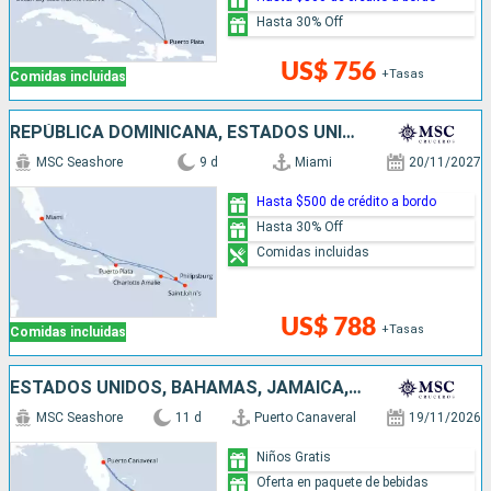
Hasta 30% Off
US$ 756
+Tasas
Comidas incluidas
REPÚBLICA DOMINICANA, ESTADOS UNIDOS, ANTIGUA Y BARBUDA, SAN MARTÍN
MSC Seashore
9 d
Miami
20/11/2027
Hasta $500 de crédito a bordo
Hasta 30% Off
Comidas incluidas
US$ 788
+Tasas
Comidas incluidas
ESTADOS UNIDOS, BAHAMAS, JAMAICA, ISLAS CAIMÁN
MSC Seashore
11 d
Puerto Canaveral
19/11/2026
Niños Gratis
Oferta en paquete de bebidas