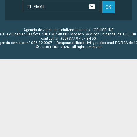
TU EMAIL
OK
Agencia de viajes especializada crucero – CRUISELINE
6 rue du gabian Les flots bleus MC 98 000 Monaco SAM con un capital de 150 000
contact tel : (00) 377 97 97 84 50
gencia de viajes n° 006 02 0007 – Responsabilidad civil y profesional RC RSA de
© CRUISELINE 2026 - all rights reserved