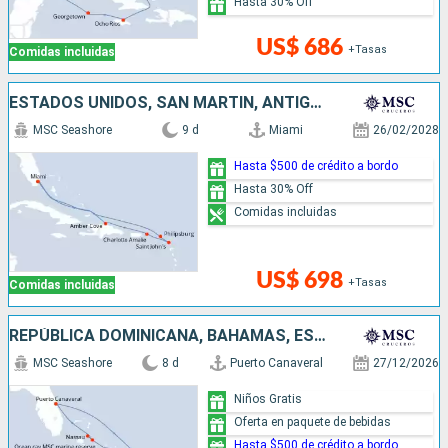
Hasta 30% Off
US$ 686
+Tasas
Comidas incluidas
ESTADOS UNIDOS, SAN MARTÍN, ANTIGUA Y BARBUDA, REPÚBLICA DOMINICANA
MSC Seashore
9 d
Miami
26/02/2028
Hasta $500 de crédito a bordo
Hasta 30% Off
Comidas incluidas
US$ 698
+Tasas
Comidas incluidas
REPÚBLICA DOMINICANA, BAHAMAS, ESTADOS UNIDOS
MSC Seashore
8 d
Puerto Canaveral
27/12/2026
Niños Gratis
Oferta en paquete de bebidas
Hasta $500 de crédito a bordo