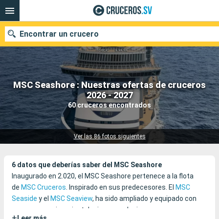
Encontrar un crucero
MSC Seashore : Nuestras ofertas de cruceros
Nuestros destinos
2026 - 2027
60 cruceros encontrados
Fecha de salida
Puertos
Compañías
Ver las 86 fotos siguientes
Buscar
6 datos que deberías saber del MSC Seashore
Inaugurado en 2.020, el MSC Seashore pertenece a la flota
de
MSC Cruceros
. Inspirado en sus predecesores. El
MSC
Seaside
y el
MSC Seaview
, ha sido ampliado y equipado con
nuevos espacios e instalaciones exclusivas.
+
Leer más