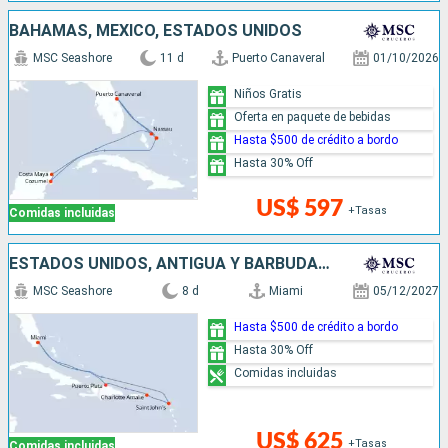
BAHAMAS, MÉXICO, ESTADOS UNIDOS
MSC Seashore
11 d
Puerto Canaveral
01/10/2026
Niños Gratis
Oferta en paquete de bebidas
Hasta $500 de crédito a bordo
Hasta 30% Off
US$ 597
+Tasas
Comidas incluidas
ESTADOS UNIDOS, ANTIGUA Y BARBUDA, REPÚBLICA DOMINICANA
MSC Seashore
8 d
Miami
05/12/2027
Hasta $500 de crédito a bordo
Hasta 30% Off
Comidas incluidas
US$ 625
+Tasas
Comidas incluidas