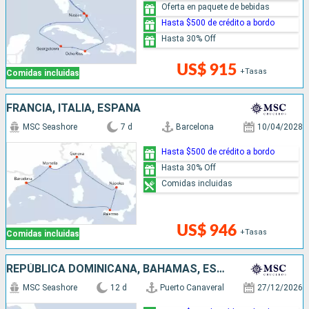
Oferta en paquete de bebidas
Hasta $500 de crédito a bordo
Hasta 30% Off
US$ 915
+Tasas
Comidas incluidas
FRANCIA, ITALIA, ESPAÑA
MSC Seashore
7 d
Barcelona
10/04/2028
Hasta $500 de crédito a bordo
Hasta 30% Off
Comidas incluidas
US$ 946
+Tasas
Comidas incluidas
REPÚBLICA DOMINICANA, BAHAMAS, ESTADOS UNIDOS
MSC Seashore
12 d
Puerto Canaveral
27/12/2026