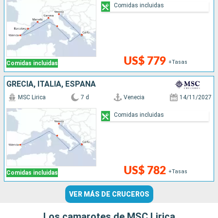
Comidas incluidas
US$ 779
+Tasas
Comidas incluidas
GRECIA, ITALIA, ESPAÑA
MSC Lirica
7 d
Venecia
14/11/2027
Comidas incluidas
US$ 782
+Tasas
Comidas incluidas
VER MÁS DE CRUCEROS
Los camarotes de MSC Lirica