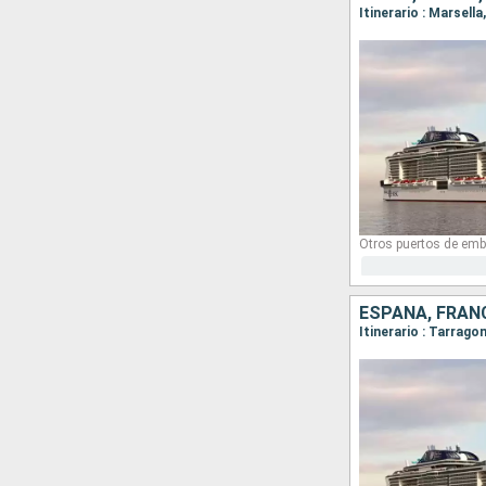
Itinerario : Marsell
Otros puertos de emb
ESPAÑA, FRANC
Itinerario : Tarrago