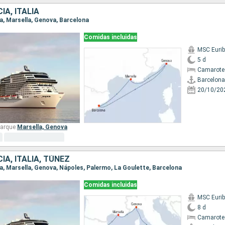
IA, ITALIA
na, Marsella, Genova, Barcelona
Comidas incluidas
MSC Eurib
5 d
Camarote
Barcelona
20/10/20
arque:
Marsella,
Genova
IA, ITALIA, TÚNEZ
na, Marsella, Genova, Nápoles, Palermo, La Goulette, Barcelona
Comidas incluidas
MSC Eurib
8 d
Camarote