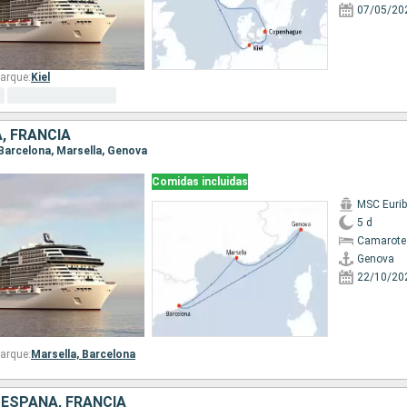
07/05/20
arque:
Kiel
A, FRANCIA
 Barcelona, Marsella, Genova
Comidas incluidas
MSC Eurib
5 d
Camarote
Genova
22/10/20
arque:
Marsella,
Barcelona
, ESPAÑA, FRANCIA