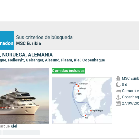
Sus criterios de búsqueda:
rados
MSC Euribia
 NORUEGA, ALEMANIA
gue, Hellesylt, Geiranger, Alesund, Flaam, Kiel, Copenhague
Comidas incluidas
MSC Eurib
8 d
Camarote
Copenhag
27/09/20
arque:
Kiel