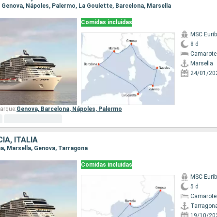
a, Genova, Nápoles, Palermo, La Goulette, Barcelona, Marsella
Comidas incluidas
MSC Eurib
8 d
Camarote
Marsella
24/01/20
arque:
Genova,
Barcelona,
Nápoles,
Palermo
IA, ITALIA
na, Marsella, Genova, Tarragona
Comidas incluidas
MSC Eurib
5 d
Camarote
Tarragon
19/10/20