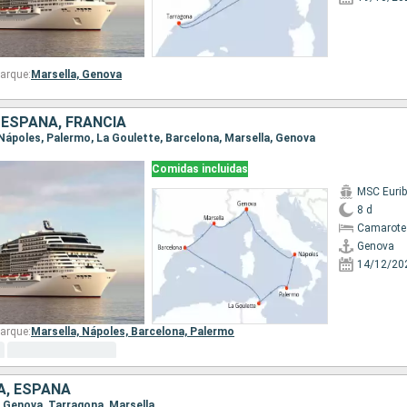
arque:
Marsella,
Genova
, ESPAÑA, FRANCIA
, Nápoles, Palermo, La Goulette, Barcelona, Marsella, Genova
Comidas incluidas
MSC Eurib
8 d
Camarote
Genova
14/12/20
arque:
Marsella,
Nápoles,
Barcelona,
Palermo
IA, ESPAÑA
a, Genova, Tarragona, Marsella