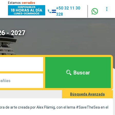
Estamos
cerrados
+50 32 11 30
328
26 - 2027
Buscar
añías
Búsqueda Avanzada
bra de arte creada por Alex Flämig, con el lema #SaveTheSea en el