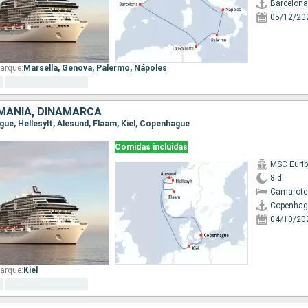
Barcelona
05/12/20
arque:
Marsella,
Genova,
Palermo,
Nápoles
MANIA, DINAMARCA
gue, Hellesylt, Alesund, Flaam, Kiel, Copenhague
Comidas incluidas
MSC Eurib
8 d
Camarote
Copenhag
04/10/20
arque:
Kiel