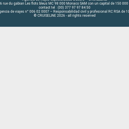
6 rue du gabian Les flots bleus MC 98 000 Monaco SAM con un capital de 150 000
contact tel : (00) 377 97 97 84 50
gencia de viajes n° 006 02 0007 – Responsabilidad civil y profesional RC RSA de
© CRUISELINE 2026 - all rights reserved