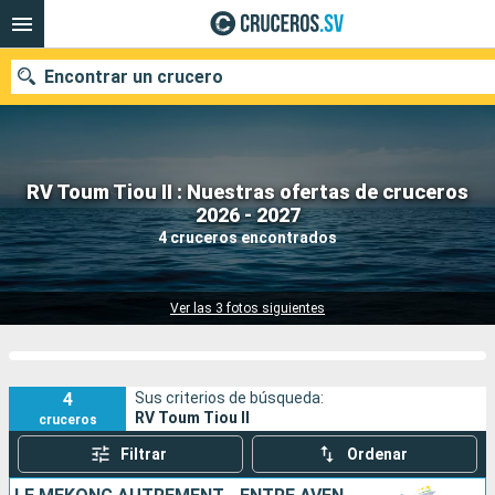
Encontrar un crucero
RV Toum Tiou II : Nuestras ofertas de cruceros
Nuestros destinos
2026 - 2027
4 cruceros encontrados
Fecha de salida
Puertos
Compañías
Ver las 3 fotos siguientes
Buscar
4
Sus criterios de búsqueda:
RV Toum Tiou II
cruceros
Filtrar
Ordenar