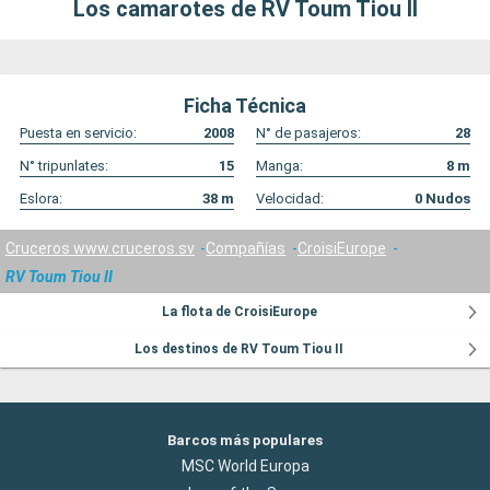
Los camarotes de RV Toum Tiou II
Ficha Técnica
Puesta en servicio:
2008
N° de pasajeros:
28
N° tripunlates:
15
Manga:
8
m
Eslora:
38
m
Velocidad:
0
Nudos
Cruceros www.cruceros.sv
Compañías
CroisiEurope
RV Toum Tiou II
La flota de CroisiEurope
Los destinos de RV Toum Tiou II
Barcos más populares
MSC World Europa