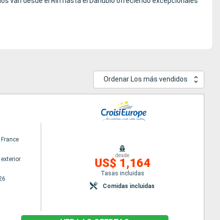
rios van desde el Rin hasta el Danubio ofreciendo excepcionales
Ordenar Los más vendidos
 France
desde
exterior
US$ 1,164
Tasas incluidas
26
Comidas incluidas