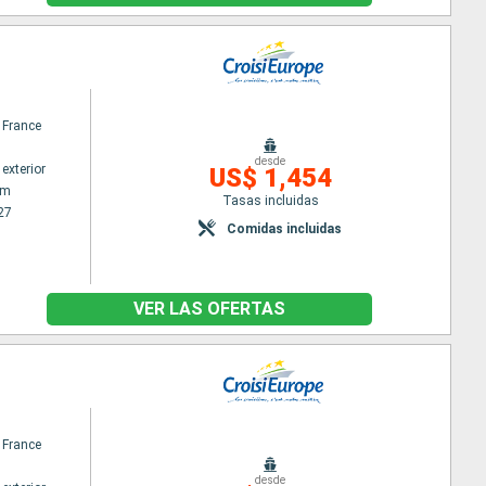
 France
desde
exterior
US$ 1,454
am
Tasas incluidas
27
Comidas incluidas
VER LAS OFERTAS
 France
desde