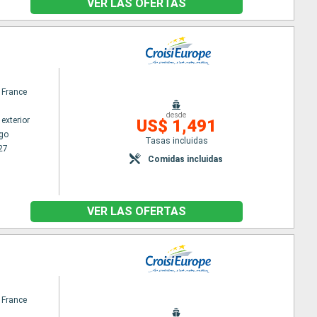
VER LAS OFERTAS
 France
desde
exterior
US$ 1,491
go
Tasas incluidas
27
Comidas incluidas
VER LAS OFERTAS
 France