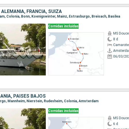
 ALEMANIA, FRANCIA, SUIZA
dam, Colonia, Bonn, Koenigswinter, Mainz, Estrasburgo, Breisach, Basilea
Comidas incluidas
MS Douce
8 d
Camarote 
Amsterd
06/03/20
ANIA, PAISES BAJOS
burgo, Mannheim, Nierstein, Rudesheim, Colonia, Amsterdam
Comidas incluidas
MS Douce
6 d