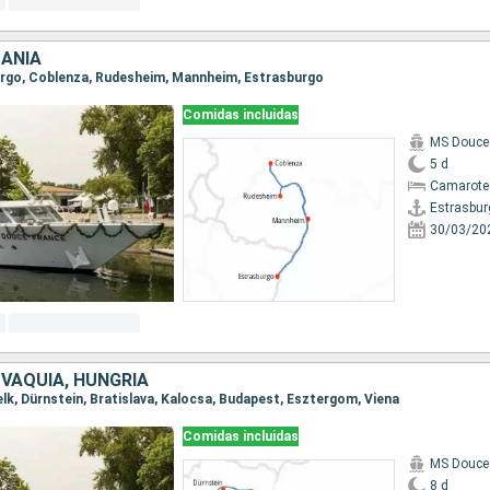
MANIA
burgo, Coblenza, Rudesheim, Mannheim, Estrasburgo
Comidas incluidas
MS Douce
5 d
Camarote 
Estrasbur
30/03/20
OVAQUIA, HUNGRÍA
Melk, Dürnstein, Bratislava, Kalocsa, Budapest, Esztergom, Viena
Comidas incluidas
MS Douce
8 d