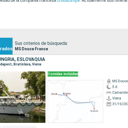
opiedad de la compañía francesa
CroisiEurope
. Actualmente sus itinera
Sus criterios de búsqueda:
rados
MS Douce France
UNGRÍA, ESLOVAQUIA
udapest, Bratislava, Viena
Comidas incluidas
MS Douce
5 d
Camarote 
Viena
31/10/20