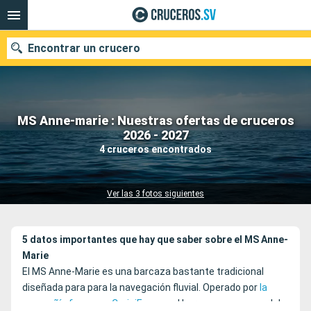
Encontrar un crucero
MS Anne-marie : Nuestras ofertas de cruceros
Nuestros destinos
2026 - 2027
4 cruceros encontrados
Fecha de salida
Puertos
Compañías
Ver las 3 fotos siguientes
Buscar
5 datos importantes que hay que saber sobre el MS
Anne-
Marie
El MS Anne-Marie es una barcaza bastante tradicional
diseñada para para la navegación fluvial. Operado por
la
compañía francesa CroisiEurope
, el hermoso casco azul de