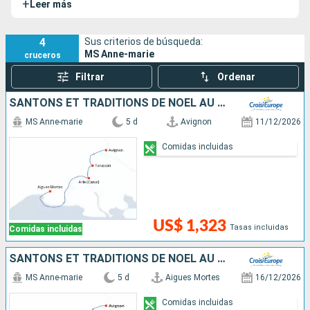
+
Leer más
este barco se desliza por las aguas del
bajo Ródano
, el
Canal del Ródano y la costa mediterránea.
4
Sus criterios de búsqueda:
MS Anne-marie
cruceros
Filtrar
Ordenar
SANTONS ET TRADITIONS DE NOËL AU FIL DES CANAUX DE PROVENCE SUR LES PAS DES FORTERESSES ET VILLAGES AUTHENTIQUES (FORMULE PORT-PORT)
MS Anne-marie
5 d
Avignon
11/12/2026
Comidas incluidas
US$ 1,323
Tasas incluidas
Comidas incluidas
SANTONS ET TRADITIONS DE NOËL AU FIL DES CANAUX DE PROVENCE SUR LES PAS DES FORTERESSES ET VILLAGES AUTHENTIQUES
MS Anne-marie
5 d
Aigues Mortes
16/12/2026
Comidas incluidas