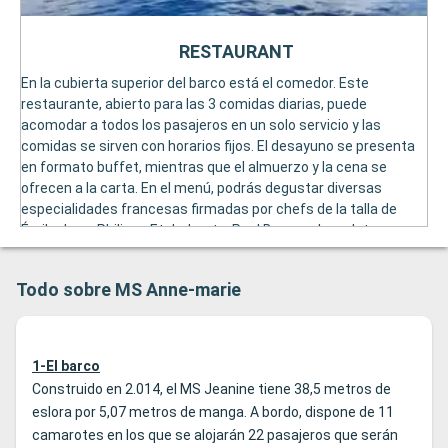
RESTAURANT
En la cubierta superior del barco está el comedor. Este
restaurante, abierto para las 3 comidas diarias, puede
acomodar a todos los pasajeros en un solo servicio y las
comidas se sirven con horarios fijos. El desayuno se presenta
en formato buffet, mientras que el almuerzo y la cena se
ofrecen a la carta. En el menú, podrás degustar diversas
especialidades francesas firmadas por chefs de la talla de
Émile Jung, Philippe Etchebest o Paul Bocuse. Los platos se
sirven acompañados de grandes vinos especialmente
seleccionados por Serge Dubs, sommelier de fama mundial.
Todo sobre MS Anne-marie
1-El barco
Construido en 2.014, el MS Jeanine tiene 38,5 metros de
eslora por 5,07 metros de manga. A bordo, dispone de 11
camarotes en los que se alojarán 22 pasajeros que serán