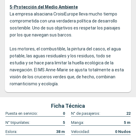
5-Protección del Medio Ambiente
La empresa alsaciana CroisiEurope lleva mucho tiempo
comprometida con una verdadera política de desarrollo
sostenible. Uno de sus objetivos es respetar los paisajes
por los que navegan sus barcos.
Los motores, el combustible, la pintura del casco, el agua
potable, las aguas residuales y los residuos, todo se
estudia y se hace para limitar la huella ecológica de la
navegación. El MS Anne-Marie se ajusta totalmente a esta
visión de los cruceros verdes que, de hecho, combinan
romanticismo y ecología.
Ficha Técnica
Puesta en servicio:
0
N° de pasajeros:
22
N° tripunlates:
5
Manga:
5
m
Eslora:
38
m
Velocidad:
0
Nudos