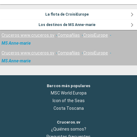
La flota de CroisiEurope
Los destinos de MS Anne-marie
Cruceros www.cruceros.sv
Compañías
CroisiEurope
MS Anne-marie
Cruceros www.cruceros.sv
Compañías
CroisiEurope
MS Anne-marie
Barcos más populares
MSC World Europa
Icon of the Seas
Costa Toscana
Cruceros.sv
¿Quiénes somos?
Preguntas frecuentes