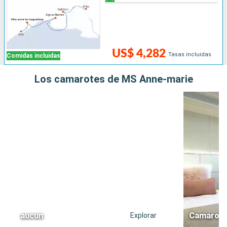
US$ 4,282
Tasas incluidas
Comidas incluidas
Los camarotes de MS Anne-marie
aucun
Camarote 
Explorar