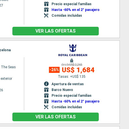
Precio especial familias
27
Hasta -60% en el 2° pasajero
Comidas incluidas
VER LAS OFERTAS
rcelona
desde
US$ 2,265
 The Seas
US$ 1,684
-26%
Tasas: +US$ 135
exterior
Apertura de ventas
Barco Nuevo
26
Precio especial familias
Hasta -60% en el 2° pasajero
Comidas incluidas
VER LAS OFERTAS