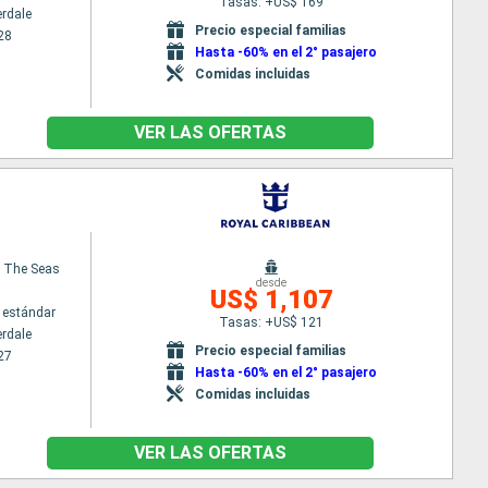
Tasas: +US$ 169
erdale
Precio especial familias
28
Hasta -60% en el 2° pasajero
Comidas incluidas
VER LAS OFERTAS
 The Seas
desde
US$ 1,107
 estándar
Tasas: +US$ 121
erdale
Precio especial familias
27
Hasta -60% en el 2° pasajero
Comidas incluidas
VER LAS OFERTAS