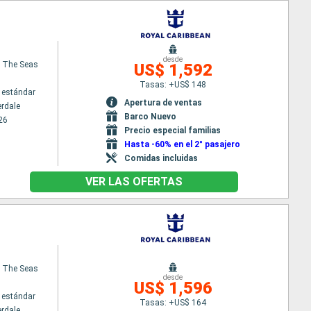
desde
 The Seas
US$ 1,592
Tasas: +US$ 148
 estándar
Apertura de ventas
erdale
Barco Nuevo
26
Precio especial familias
Hasta -60% en el 2° pasajero
Comidas incluidas
VER LAS OFERTAS
 The Seas
desde
US$ 1,596
 estándar
Tasas: +US$ 164
erdale