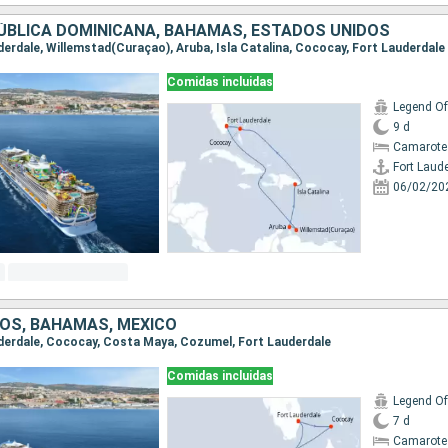
ÚBLICA DOMINICANA, BAHAMAS, ESTADOS UNIDOS
uderdale, Willemstad(Curaçao), Aruba, Isla Catalina, Cococay, Fort Lauderdale
Comidas incluidas
Legend Of
9 d
Camarote
Fort Laud
06/02/20
OS, BAHAMAS, MÉXICO
auderdale, Cococay, Costa Maya, Cozumel, Fort Lauderdale
Comidas incluidas
Legend Of
7 d
Camarote