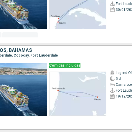
Fort Laud
30/01/20
DOS, BAHAMAS
uderdale, Cococay, Fort Lauderdale
Comidas incluidas
Legend Of
5 d
Camarote
Fort Laud
19/12/20