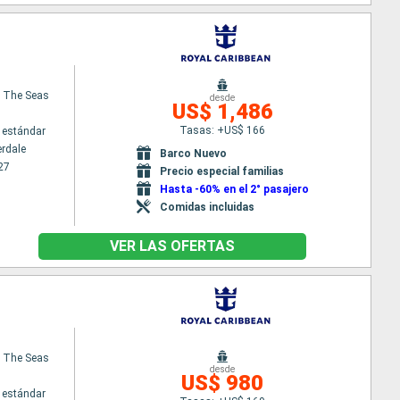
 The Seas
desde
US$ 1,486
Tasas: +US$ 166
 estándar
erdale
Barco Nuevo
27
Precio especial familias
Hasta -60% en el 2° pasajero
Comidas incluidas
VER LAS OFERTAS
 The Seas
desde
US$ 980
 estándar