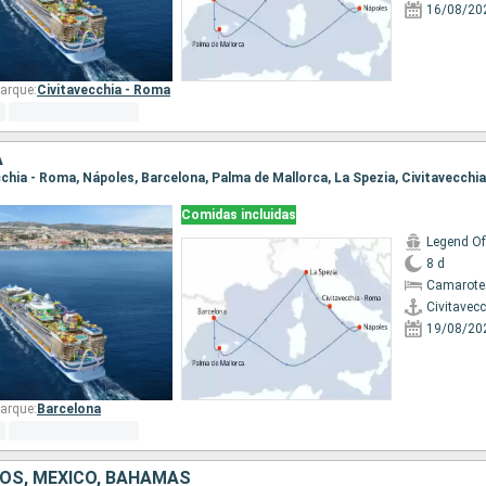
16/08/20
arque:
Civitavecchia - Roma
A
ecchia - Roma, Nápoles, Barcelona, Palma de Mallorca, La Spezia, Civitavecchi
Comidas incluidas
Legend Of
8 d
Camarote
Civitavec
19/08/20
arque:
Barcelona
OS, MÉXICO, BAHAMAS