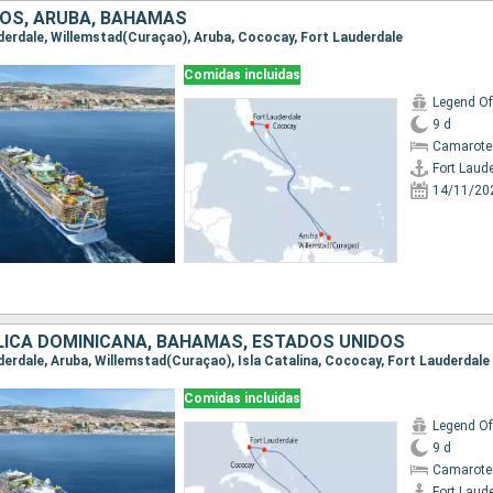
OS, ARUBA, BAHAMAS
auderdale, Willemstad(Curaçao), Aruba, Cococay, Fort Lauderdale
Comidas incluidas
Legend Of
9 d
Camarote
Fort Laud
14/11/20
LICA DOMINICANA, BAHAMAS, ESTADOS UNIDOS
uderdale, Aruba, Willemstad(Curaçao), Isla Catalina, Cococay, Fort Lauderdale
Comidas incluidas
Legend Of
9 d
Camarote
Fort Laud