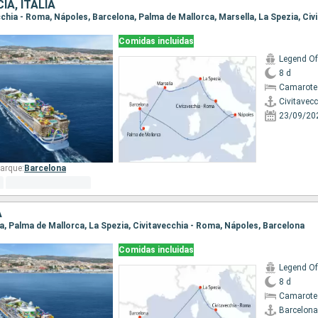
IA, ITALIA
Comidas incluidas
Legend Of
8 d
Camarote
Civitavec
23/09/20
arque:
Barcelona
A
na, Palma de Mallorca, La Spezia, Civitavecchia - Roma, Nápoles, Barcelona
Comidas incluidas
Legend Of
8 d
Camarote
Barcelona