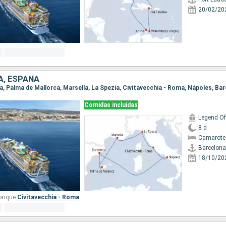
20/02/20
IA, ESPAÑA
na, Palma de Mallorca, Marsella, La Spezia, Civitavecchia - Roma, Nápoles, Ba
Comidas incluidas
Legend Of
8 d
Camarote 
Barcelona
18/10/20
arque:
Civitavecchia - Roma