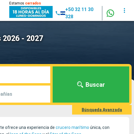
Estamos
cerrados
+50 32 11 30
328
 2026 - 2027
Buscar
añías
Búsqueda Avanzada
 te ofrece una experiencia de
crucero marítimo
única, con