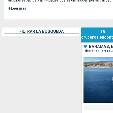
amplios espacios y actividades que se distinguen por su calidad 
+
Leer más
FILTRAR LA BÚSQUEDA
18
cruceros
encont
BAHAMAS, M
Itinerario : Fort L