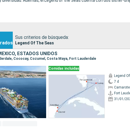
y diversidad. Además, el Legend of the Seas cuenta con dos sister‑ship
Sus criterios de búsqueda:
rados
Legend Of The Seas
ÉXICO, ESTADOS UNIDOS
auderdale, Cococay, Cozumel, Costa Maya, Fort Lauderdale
Comidas incluidas
Legend Of
7 d
Camarote
Fort Laud
31/01/20