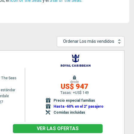
s, el
Icon of the Seas
y el
Star of the Seas
.
Ordenar Los más vendidos
 The Seas
desde
US$ 947
 estándar
Tasas: +US$ 149
erdale
Precio especial familias
27
Hasta -60% en el 2° pasajero
Comidas incluidas
VER LAS OFERTAS