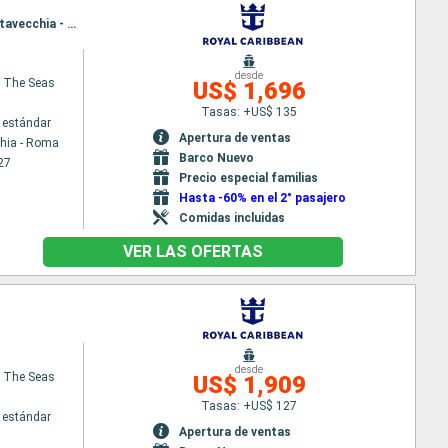
Itinerario : Civitavecchia - Roma, Nápoles, Barcelona, Palma de Mallorca, Marsella, La Spezia, Civitavecchia - Roma
desde
 The Seas
US$ 1,696
Tasas: +US$ 135
 estándar
Apertura de ventas
chia - Roma
Barco Nuevo
27
Precio especial familias
Hasta -60% en el 2° pasajero
Comidas incluidas
VER LAS OFERTAS
desde
 The Seas
US$ 1,909
Tasas: +US$ 127
 estándar
Apertura de ventas