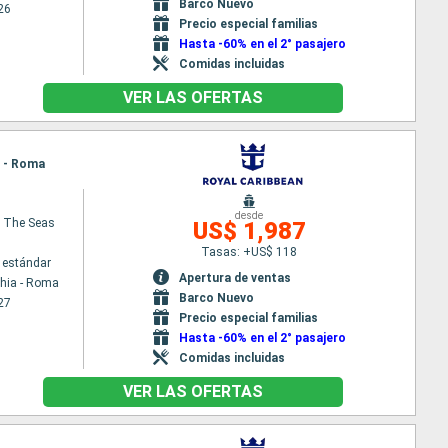
Barco Nuevo
26
Precio especial familias
Hasta -60% en el 2° pasajero
Comidas incluidas
VER LAS OFERTAS
a - Roma
desde
 The Seas
US$ 1,987
Tasas: +US$ 118
 estándar
Apertura de ventas
chia - Roma
Barco Nuevo
27
Precio especial familias
Hasta -60% en el 2° pasajero
Comidas incluidas
VER LAS OFERTAS