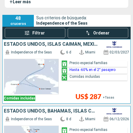
+
Leer más
entretenimiento.
48
Sus criterios de búsqueda:
Independence of the Seas
cruceros
Filtrar
Ordenar
ESTADOS UNIDOS, ISLAS CAIMÁN, MÉXICO
Independence of the Seas
6 d
Miami
02/03/2027
Precio especial familias
Hasta -60% en el 2° pasajero
Comidas incluidas
US$ 287
+Tasas
Comidas incluidas
ESTADOS UNIDOS, BAHAMAS, ISLAS CAIMÁN, JAMAICA
Independence of the Seas
8 d
Miami
06/12/2026
Precio especial familias