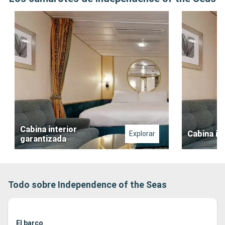
Cabina interior
Cabina in
Explorar
garantizada
Todo sobre Independence of the Seas
El barco