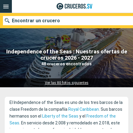
Encontrar un crucero
Independence of the Seas : Nuestras ofertas de
Nuestros destinos
cruceros 2026 - 2027
48 cruceros encontrados
Fecha de salida
Puertos
Compañías
Ver las 80 fotos siguientes
Buscar
El Independence of the Seas es uno de los tres barcos de la
clase Freedom de la compañía
Royal Caribbean
. Sus barcos
hermanos son el
Liberty of the Seas
y el
Freedom of the
Seas
. En servicio desde 2.008 y remodelado en 2.018, este
impresionante barco ofrece inolvidables momentos de