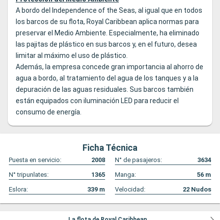
A bordo del Independence of the Seas, al igual que en todos
los barcos de su flota, Royal Caribbean aplica normas para
preservar el Medio Ambiente. Especialmente, ha eliminado
las pajitas de plástico en sus barcos y, en el futuro, desea
limitar al máximo el uso de plástico.
Además, la empresa concede gran importancia al ahorro de
agua a bordo, al tratamiento del agua de los tanques y a la
depuración de las aguas residuales. Sus barcos también
están equipados con iluminación LED para reducir el
consumo de energía.
Ficha Técnica
Puesta en servicio:
2008
N° de pasajeros:
3634
N° tripunlates:
1365
Manga:
56
m
Eslora:
339
m
Velocidad:
22
Nudos
La flota de Royal Caribbean