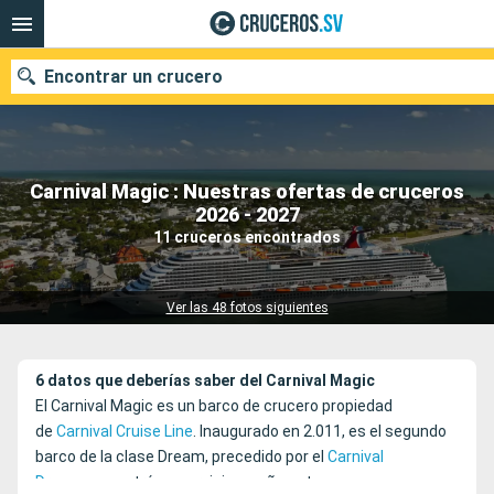
Encontrar un crucero
Carnival Magic : Nuestras ofertas de cruceros
Nuestros destinos
2026 - 2027
11 cruceros encontrados
Fecha de salida
Puertos
Compañías
Ver las 48 fotos siguientes
Buscar
6 datos que deberías saber del Carnival Magic
El Carnival Magic es un barco de crucero propiedad
de
Carnival Cruise Line
. Inaugurado en 2.011, es el segundo
barco de la clase Dream, precedido por el
Carnival
Dream
que entró en servicio un año antes.