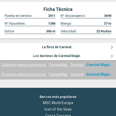
Ficha Técnica
Puesta en servicio:
2011
N° de pasajeros:
3690
N° tripunlates:
1386
Manga:
37
m
Eslora:
306
m
Velocidad:
22
Nudos
La flota de Carnival
Los destinos de Carnival Magic
Cruceros www.cruceros.sv
Compañías
Carnival
Carnival Magic
Cruceros www.cruceros.sv
Compañías
Carnival
Carnival Magic
Barcos más populares
MSC World Europa
Icon of the Seas
Costa Toscana