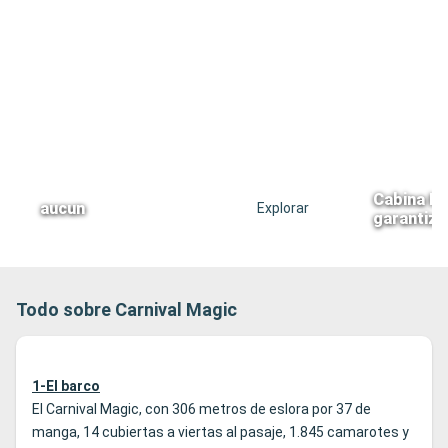
Cabina In
aucun
Explorar
garantiz
Todo sobre Carnival Magic
1-El barco
El Carnival Magic, con 306 metros de eslora por 37 de
manga, 14 cubiertas a viertas al pasaje, 1.845 camarotes y