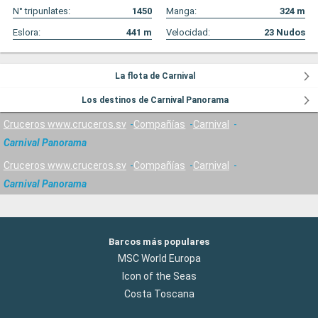
N° tripunlates:
1450
Manga:
324
m
Eslora:
441
m
Velocidad:
23
Nudos
La flota de Carnival
Los destinos de Carnival Panorama
Cruceros www.cruceros.sv
Compañías
Carnival
Carnival Panorama
Cruceros www.cruceros.sv
Compañías
Carnival
Carnival Panorama
Barcos más populares
MSC World Europa
Icon of the Seas
Costa Toscana