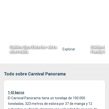
Cabina Spa Exterior vista
Cabina Ex
Explorar
obstruida
Family Ha
Todo sobre Carnival Panorama
1-El barco
El Carnival Panorama tiene un tonelaje de 100.000
toneladas, 323 metros de eslora por 37 de manga y 12