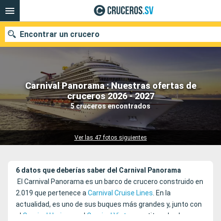
Encontrar un crucero
Carnival Panorama : Nuestras ofertas de
Nuestros destinos
cruceros 2026 - 2027
5 cruceros encontrados
Fecha de salida
Puertos
Compañías
Ver las 47 fotos siguientes
Buscar
6 datos que deberías saber del Carnival Panorama
El Carnival Panorama es un barco de crucero construido en
2.019 que pertenece a
Carnival Cruise Lines
. En la
actualidad, es uno de sus buques más grandes y, junto con
el
Carnival Horizon
y el
Carnival Vista
constituye la clase