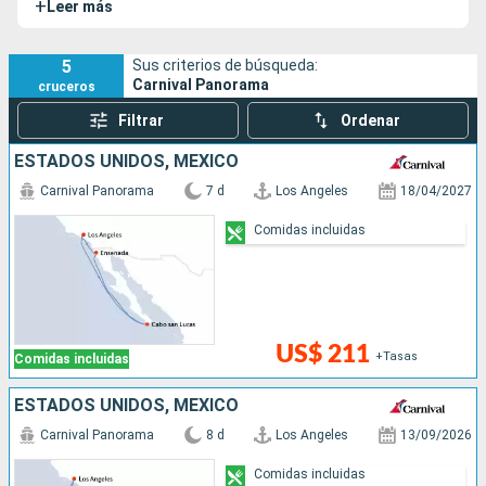
+
Leer más
Vista de Carnival.
5
Sus criterios de búsqueda:
Carnival Panorama
cruceros
Filtrar
Ordenar
ESTADOS UNIDOS, MÉXICO
Carnival Panorama
7 d
Los Angeles
18/04/2027
Comidas incluidas
US$ 211
+Tasas
Comidas incluidas
ESTADOS UNIDOS, MÉXICO
Carnival Panorama
8 d
Los Angeles
13/09/2026
Comidas incluidas