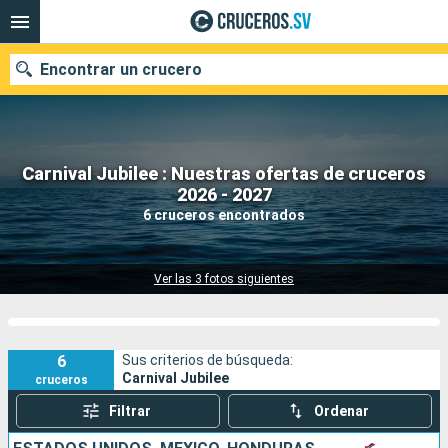
Encontrar un crucero
Carnival Jubilee : Nuestras ofertas de cruceros
Nuestros destinos
2026 - 2027
6 cruceros encontrados
Fecha de salida
Puertos
Compañías
Ver las 3 fotos siguientes
Buscar
6
Sus criterios de búsqueda:
Carnival Jubilee
cruceros
Filtrar
Ordenar