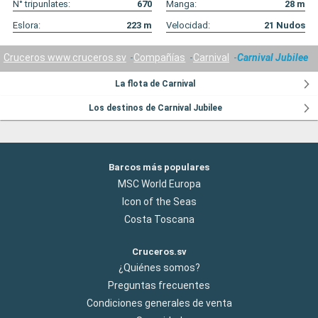
N° tripunlates:
670
Manga:
28
m
Eslora:
223
m
Velocidad:
21
Nudos
Cruceros www.cruceros.sv
Compañías
Carnival
Carnival Jubilee
La flota de Carnival
Los destinos de Carnival Jubilee
Barcos más populares
MSC World Europa
Icon of the Seas
Costa Toscana
Cruceros.sv
¿Quiénes somos?
Preguntas frecuentes
Condiciones generales de venta